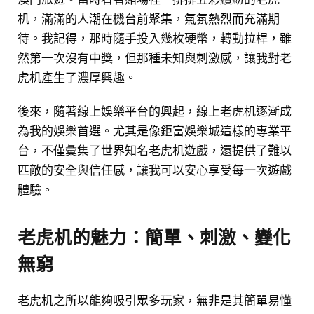
机，滿滿的人潮在機台前聚集，氣氛熱烈而充滿期
待。我記得，那時隨手投入幾枚硬幣，轉動拉桿，雖
然第一次沒有中獎，但那種未知與刺激感，讓我對老
虎机產生了濃厚興趣。
後來，隨著線上娛樂平台的興起，線上老虎机逐漸成
為我的娛樂首選。尤其是像鉅富娛樂城這樣的專業平
台，不僅彙集了世界知名老虎机遊戲，還提供了難以
匹敵的安全與信任感，讓我可以安心享受每一次遊戲
體驗。
老虎机的魅力：簡單、刺激、變化
無窮
老虎机之所以能夠吸引眾多玩家，無非是其簡單易懂