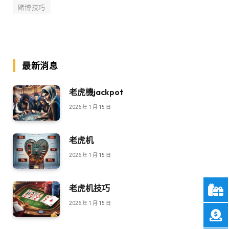
賭博技巧
最新消息
老虎機jackpot
2026 年 1 月 15 日
老虎机
2026 年 1 月 15 日
老虎机技巧
2026 年 1 月 15 日