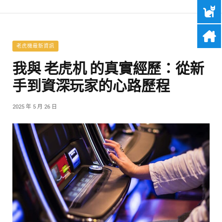
老虎機最新資訊
我與 老虎机 的真實經歷：從新
手到資深玩家的心路歷程
2025 年 5 月 26 日