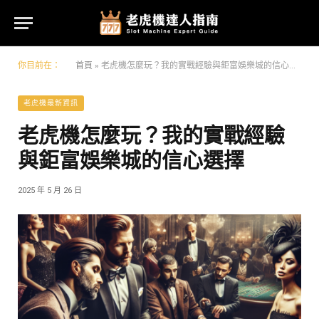
你目前在：
首頁
»
老虎機怎麼玩？我的實戰經驗與鉅富娛樂城的信心選擇
老虎機最新資訊
老虎機怎麼玩？我的實戰經驗
與鉅富娛樂城的信心選擇
2025 年 5 月 26 日