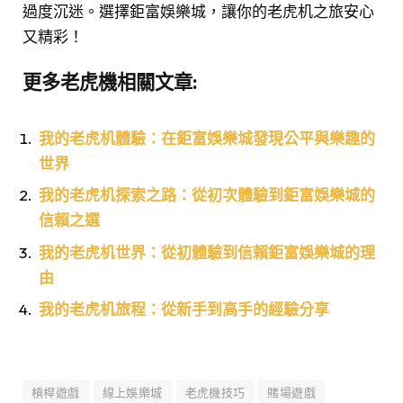
過度沉迷。選擇鉅富娛樂城，讓你的老虎机之旅安心
又精彩！
更多老虎機相關文章:
我的老虎机體驗：在鉅富娛樂城發現公平與樂趣的
世界
我的老虎机探索之路：從初次體驗到鉅富娛樂城的
信賴之選
我的老虎机世界：從初體驗到信賴鉅富娛樂城的理
由
我的老虎机旅程：從新手到高手的經驗分享
槓桿遊戲
線上娛樂城
老虎機技巧
賭場遊戲