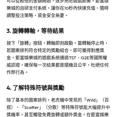
可以從較低的金額開始，逐步熟悉遊戲節奏。鉅富娛
樂城的自研支付系統，讓你在10秒內快速充值，隨時
調整投注策略，資金安全無憂。
3. 旋轉轉軸，等待結果
按下「旋轉」按鈕，轉軸即刻啟動。當轉軸停止時，
若圖案排列符合特定的獎勵組合，即可獲得對應獎
金。鉅富娛樂城的遊戲系統通過TST、G2E等國際權
威認證，確保每一次結果都是隨機且公平，杜絕任何
作弊行為。
4. 了解特殊符號與獎勵
除了基本的圖案排列，老虎機中常見的「Wild」（百
搭）、「Scatter」（分散）等特殊符號能大幅提升中
獎機率，甚至觸發免費旋轉或額外獎金。在鉅富娛樂