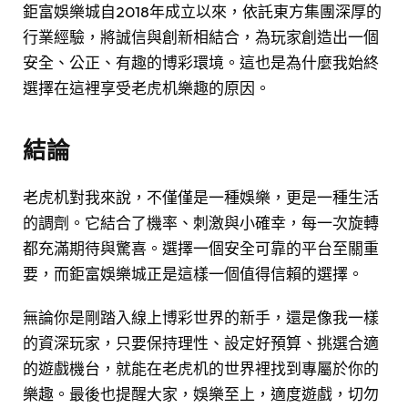
鉅富娛樂城自2018年成立以來，依託東方集團深厚的
行業經驗，將誠信與創新相結合，為玩家創造出一個
安全、公正、有趣的博彩環境。這也是為什麼我始終
選擇在這裡享受老虎机樂趣的原因。
結論
老虎机對我來說，不僅僅是一種娛樂，更是一種生活
的調劑。它結合了機率、刺激與小確幸，每一次旋轉
都充滿期待與驚喜。選擇一個安全可靠的平台至關重
要，而鉅富娛樂城正是這樣一個值得信賴的選擇。
無論你是剛踏入線上博彩世界的新手，還是像我一樣
的資深玩家，只要保持理性、設定好預算、挑選合適
的遊戲機台，就能在老虎机的世界裡找到專屬於你的
樂趣。最後也提醒大家，娛樂至上，適度遊戲，切勿