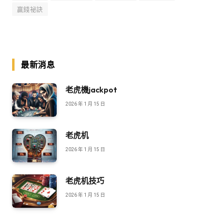
贏錢祕訣
最新消息
老虎機jackpot
2026 年 1 月 15 日
老虎机
2026 年 1 月 15 日
老虎机技巧
2026 年 1 月 15 日