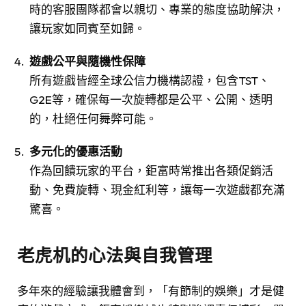
時的客服團隊都會以親切、專業的態度協助解決，
讓玩家如同賓至如歸。
遊戲公平與隨機性保障
所有遊戲皆經全球公信力機構認證，包含TST、
G2E等，確保每一次旋轉都是公平、公開、透明
的，杜絕任何舞弊可能。
多元化的優惠活動
作為回饋玩家的平台，鉅富時常推出各類促銷活
動、免費旋轉、現金紅利等，讓每一次遊戲都充滿
驚喜。
老虎机的心法與自我管理
多年來的經驗讓我體會到，「有節制的娛樂」才是健