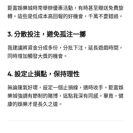
鉅富娛樂城時常舉辦優惠活動，有時甚至贈送免費旋
轉。這些是低成本高回報的好機會，千萬不要錯過。
3. 分散投注，避免孤注一擲
我建議將資金分成多份，分批下注，延長遊戲時間，
同時增加觸發大獎的機會。
4. 設定止損點，保持理性
無論運氣好壞，設定一個止損線，適時收手。鉅富娛
樂城強調有節制的賭博，這點我深有同感。畢竟，健
康的娛樂才是長久之道。