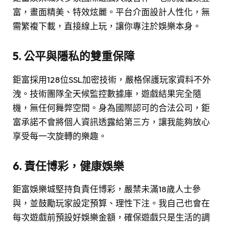
富，畫面精美、特效炫麗。平台介面設計人性化，無
需繁複下載，直接線上玩，讓你專注於娛樂本身。
5. 公平與隱私的雙重保障
鉅富採用128位SSL加密技術，嚴格保護玩家資料不外
洩。技術團隊全天候監控數據庫，遊戲結果完全隨
機，無任何舞弊空間。身為國際認可的合法公司，鉅
富承諾不會將個人資訊透露給第三方，讓我能夠放心
享受每一次旋轉的樂趣。
6. 責任博彩，健康娛樂
鉅富娛樂城堅持負責任博彩，嚴禁未滿18歲人士參
與，並鼓勵玩家設定預算、理性下注。我自己也會在
每次遊戲前預設好娛樂金額，確保遊戲只是生活的調