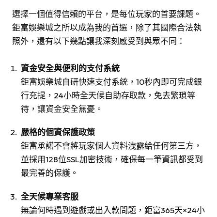
選擇一個值得信賴的平台，是每位玩家的首要課題。
鉅富娛樂城之所以成為我的首選，除了其國際合法執
照外，還有以下幾點讓我深刻感受到與眾不同：
資金安全與便利的支付系統
鉅富娛樂城自研快速支付系統，10秒內即可完成銀
行充提，24小時全天候自助存取款，免去繁瑣等
待，讓資金安全無憂。
嚴格的個資保護政策
鉅富承諾不會將玩家個人資料洩露給任何第三方，
並採用128位SSL加密技術，確保每一筆資訊都受到
最完善的保護。
全天候專業客服
無論何時遇到遊戲或出入款問題，鉅富365天×24小