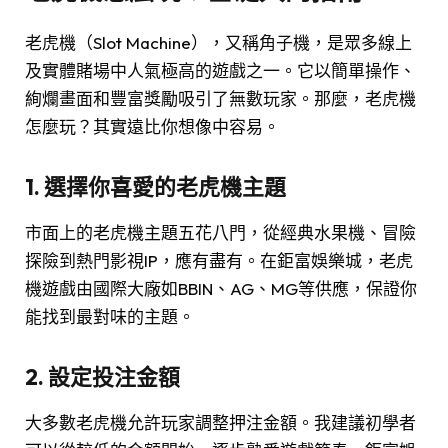
老虎機（Slot Machine），又稱角子機，是眾多線上
及實體賭場中人氣極高的遊戲之一。它以簡單操作、
絢爛畫面和豐富獎勵吸引了無數玩家。那麼，老虎機
怎麼玩？其實遠比你想像中容易。
1. 選擇你喜愛的老虎機主題
市面上的老虎機主題五花八門，從經典水果機、冒險
探險到熱門影視IP，應有盡有。在鉅富娛樂城，老虎
機遊戲由國際大廠如BBIN、AG、MG等供應，保證你
能找到最對味的主題。
2. 設定投注金額
大多數老虎機允許玩家調整押注金額。我建議初學者