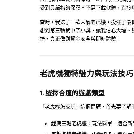
受到最嚴格的保護。不需下載軟體，直接
當時，我選了一款人氣老虎機，投注了最
想到第三輪就中了小獎，讓我信心大增。
捷，真正做到資金安全與即時體驗。
老虎機獨特魅力與玩法技巧
1. 選擇合適的遊戲類型
「老虎機怎麼玩」這個問題，首先要了解
經典三軸老虎機
：玩法簡單，適合新