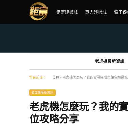
鉅富娛樂城
真人娛樂城
電子遊
老虎機最新資訊
你目前在：
首頁
»
老虎機怎麼玩？我的實戰經驗與鉅富娛樂城
老虎機最新資訊
老虎機怎麼玩？我的
位攻略分享