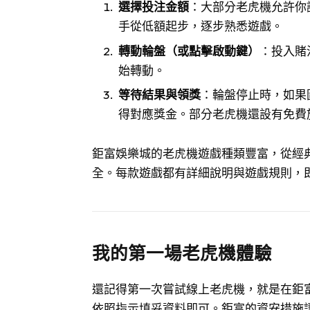
選擇投注金額
：大部分老虎機允許你
手從低額起步，逐步熟悉遊戲。
轉動輪盤（或點擊啟動鍵）
：投入賭
始轉動。
等待結果與領獎
：輪盤停止時，如果圖
得對應獎金。部分老虎機還設有免費
鉅富娛樂城的老虎機遊戲種類豐富，從經
全。每款遊戲都有詳細說明與遊戲規則，
我的第一場老虎機體驗
還記得第一次嘗試線上老虎機，就是在鉅富
依照指示填妥資料即可。鉅富的資安措施讓