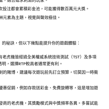
富，適合追求刺激的玩家。
次投注都會累積彩金池，可能獲得數百萬元大獎。
洲元素為主題，視覺與聲效極佳。
」的秘訣，但以下幾點能提升你的遊戲體驗：
有老虎機皆經過全美權威系統技術測試（TST）及多項
透明，選擇RTP較高者通常更有利。
制的賭博，建議每次遊玩前先訂立預算，切莫因一時衝
優惠促銷，例如存款送彩金、免費旋轉等，這是增加遊
發商的老虎機，其獎勵模式與中獎頻率各異。多嘗試能