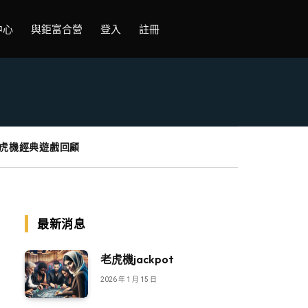
中心
與鉅富合營
登入
註冊
虎機經典遊戲回顧
最新消息
老虎機jackpot
2026 年 1 月 15 日