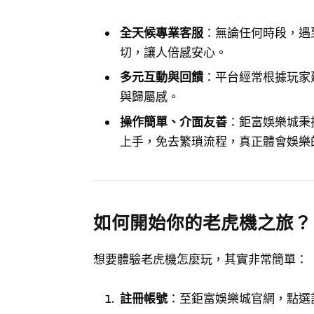
全天候專業客服
：無論任何時段，遇
切，讓人倍感安心。
多元互動與回饋
：平台經常根據玩家
與歸屬感。
操作簡單、介面友善
：鉅富娛樂城秉
上手，免去繁瑣流程，真正體會娛樂
如何開始你的老虎機之旅？
想要體驗老虎機怎麼玩，其實非常簡單：
註冊帳號
：至鉅富娛樂城官網，點選