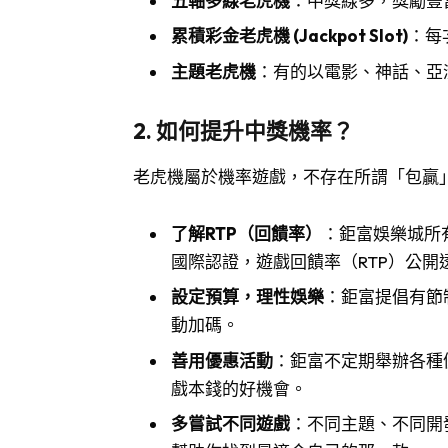
五軸多線老虎機
：中獎線多，獎勵豐
累積彩金老虎機 (Jackpot Slot)
：每
主題老虎機
：有的以電影、神話、亞
2. 如何提升中獎機率？
老虎機屬於機率遊戲，不存在所謂「包贏
了解RTP（回饋率）
：鉅富娛樂城所
國際認證，遊戲回饋率（RTP）公開
設定預算，理性娛樂
：鉅富提倡有節
動加碼。
善用優惠活動
：鉅富不定期舉辦各種
戲本錢的好機會。
多嘗試不同遊戲
：不同主題、不同開