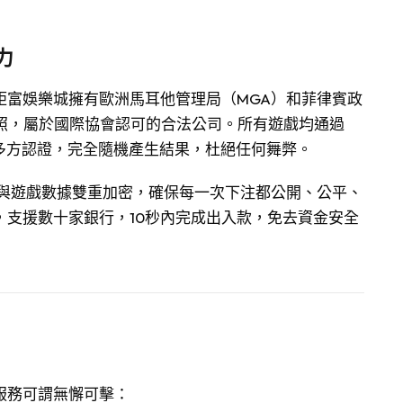
力
鉅富娛樂城擁有歐洲馬耳他管理局（MGA）和菲律賓政
執照，屬於國際協會認可的合法公司。所有遊戲均通過
多方認證，完全隨機產生結果，杜絕任何舞弊。
訊與遊戲數據雙重加密，確保每一次下注都公開、公平、
，支援數十家銀行，10秒內完成出入款，免去資金安全
服務可謂無懈可擊：