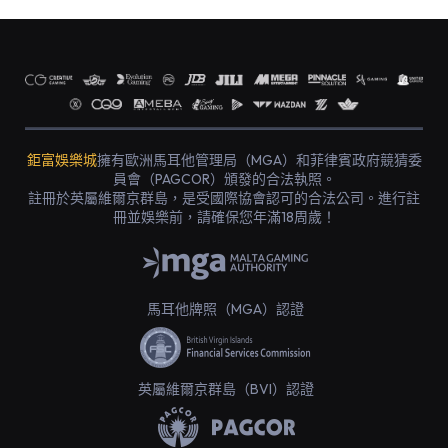
鉅富娛樂城
擁有歐洲馬耳他管理局（MGA）和菲律賓政府競猜委
員會（PAGCOR）頒發的合法執照。
註冊於英屬維爾京群島，是受國際協會認可的合法公司。進行註
冊並娛樂前，請確保您年滿18周歲！
馬耳他牌照（MGA）認證
英屬維爾京群島（BVI）認證