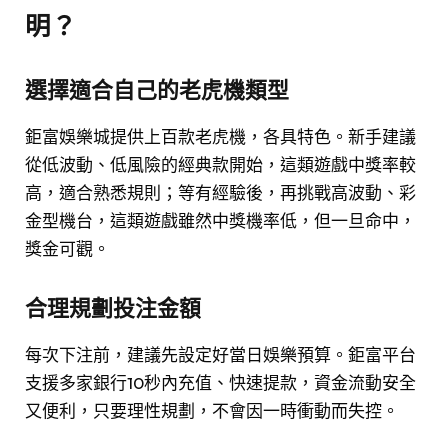
明？
選擇適合自己的老虎機類型
鉅富娛樂城提供上百款老虎機，各具特色。新手建議
從低波動、低風險的經典款開始，這類遊戲中獎率較
高，適合熟悉規則；等有經驗後，再挑戰高波動、彩
金型機台，這類遊戲雖然中獎機率低，但一旦命中，
獎金可觀。
合理規劃投注金額
每次下注前，建議先設定好當日娛樂預算。鉅富平台
支援多家銀行10秒內充值、快速提款，資金流動安全
又便利，只要理性規劃，不會因一時衝動而失控。