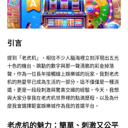
引言
提到「老虎机」，相信不少人腦海裡立刻浮現出五光
十色的機台、跳動的數字與那一聲清脆的彩金掉落
聲。作為一位長年接觸線上娛樂城的玩家，我對老虎
机的熱愛早已成為生活的一部分。這不僅僅是一種消
遣，更是一段段刺激與驚喜交織的經驗。今天，我想
與大家分享我在老虎机世界裡的點滴歷程，以及為什
麼我會選擇鉅富娛樂城作為我的首選平台。
老虎机的魅力：簡單、刺激又公平