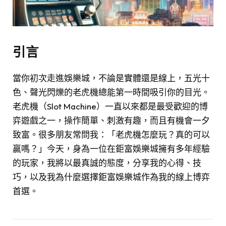
引言
當你初次走進娛樂城，不論是實體還是線上，五光十
色、聲光閃爍的老虎機總能第一時間吸引你的目光。
老虎機（Slot Machine）一直以來都是最受歡迎的博
弈遊戲之一，操作簡單、刺激有趣，而且有機會一夕
致富。很多朋友常問我：「老虎機怎麼玩？真的可以
贏嗎？」今天，身為一位在鉅富娛樂城擁有多年經驗
的玩家，我將以最真誠的態度，分享我的心得、技
巧，以及我為什麼選擇鉅富娛樂城作為我的線上博弈
首選。