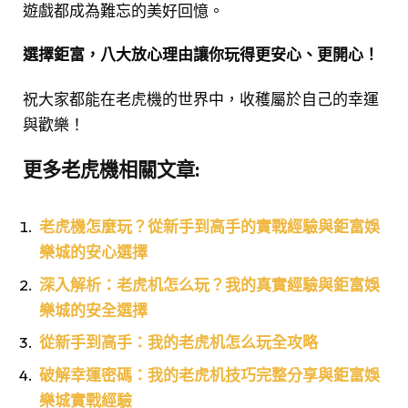
遊戲都成為難忘的美好回憶。
選擇鉅富，八大放心理由讓你玩得更安心、更開心！
祝大家都能在老虎機的世界中，收穫屬於自己的幸運
與歡樂！
更多老虎機相關文章:
老虎機怎麼玩？從新手到高手的實戰經驗與鉅富娛
樂城的安心選擇
深入解析：老虎机怎么玩？我的真實經驗與鉅富娛
樂城的安全選擇
從新手到高手：我的老虎机怎么玩全攻略
破解幸運密碼：我的老虎机技巧完整分享與鉅富娛
樂城實戰經驗