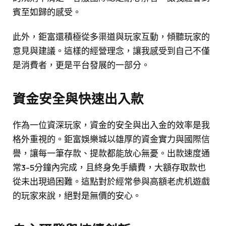
賓至如歸的感受。
此外，鉅富還積極從多渠道與玩家互動，傾聽玩家的
意見與建議。這樣的經營理念，讓我感受到自己不僅
是消費者，更是平台發展的一部分。
資金安全與快速出入款
作為一位資深玩家，資金的安全與出入金的效率是我
格外重視的。鉅富娛樂城以雄厚的資金實力與國際信
譽，讓每一筆存款、提款都能放心無憂。出款速度通
常3-5分鐘內完成，且終身免手續費，大額存取款也
從未出現過困難。這點對於經常參與高額老虎机遊戲
的玩家來說，絕對是無價的安心。