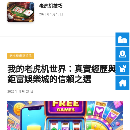
老虎机技巧
2026 年 1 月 15 日
老虎機最新資訊
我的老虎机世界：真實經歷與
鉅富娛樂城的信賴之選
2025 年 5 月 27 日