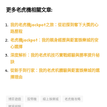
更多老虎機相關文章:
我的老虎機jackpot之旅：從初探到奪下大獎的心
路歷程
老虎機jackpot：我的親身經歷與鉅富娛樂城的安
心選擇
深度解析：我的老虎机技巧實戰經驗與勝率提升秘
訣
從新手到行家：我的老虎机體驗與鉅富娛樂城的選
擇理由
博弈遊戲
投幣機
線上娛樂城
老虎機攻略
賭場經驗