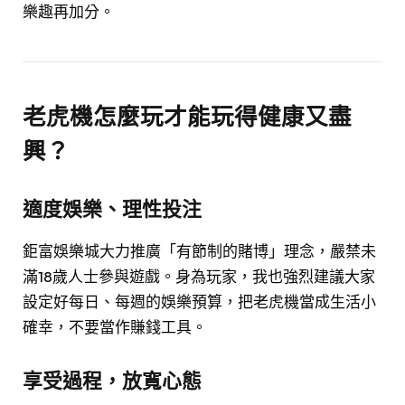
樂趣再加分。
老虎機怎麼玩才能玩得健康又盡
興？
適度娛樂、理性投注
鉅富娛樂城大力推廣「有節制的賭博」理念，嚴禁未
滿18歲人士參與遊戲。身為玩家，我也強烈建議大家
設定好每日、每週的娛樂預算，把老虎機當成生活小
確幸，不要當作賺錢工具。
享受過程，放寬心態