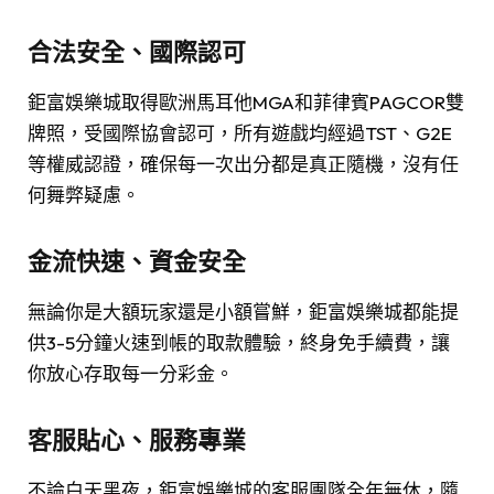
合法安全、國際認可
鉅富娛樂城取得歐洲馬耳他MGA和菲律賓PAGCOR雙
牌照，受國際協會認可，所有遊戲均經過TST、G2E
等權威認證，確保每一次出分都是真正隨機，沒有任
何舞弊疑慮。
金流快速、資金安全
無論你是大額玩家還是小額嘗鮮，鉅富娛樂城都能提
供3-5分鐘火速到帳的取款體驗，終身免手續費，讓
你放心存取每一分彩金。
客服貼心、服務專業
不論白天黑夜，鉅富娛樂城的客服團隊全年無休，隨