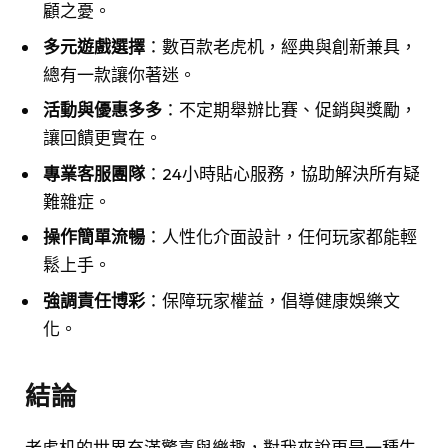
顧之憂。
多元遊戲選擇
：數百款老虎机，經典與創新兼具，
總有一款讓你著迷。
活動與優惠多多
：不定期舉辦比賽、促銷與獎勵，
讓回饋更實在。
專業客服團隊
：24小時貼心服務，協助解決所有疑
難雜症。
操作簡單流暢
：人性化介面設計，任何玩家都能輕
鬆上手。
強調責任博彩
：保障玩家權益，倡導健康娛樂文
化。
結論
老虎机的世界充滿驚喜與樂趣，對我來說更是一種生