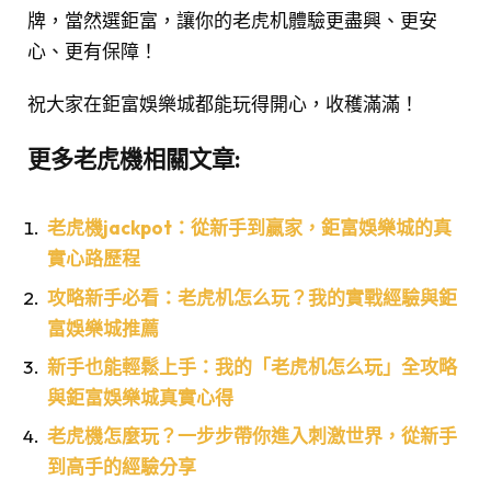
牌，當然選鉅富，讓你的老虎机體驗更盡興、更安
心、更有保障！
祝大家在鉅富娛樂城都能玩得開心，收穫滿滿！
更多老虎機相關文章:
老虎機jackpot：從新手到贏家，鉅富娛樂城的真
實心路歷程
攻略新手必看：老虎机怎么玩？我的實戰經驗與鉅
富娛樂城推薦
新手也能輕鬆上手：我的「老虎机怎么玩」全攻略
與鉅富娛樂城真實心得
老虎機怎麼玩？一步步帶你進入刺激世界，從新手
到高手的經驗分享