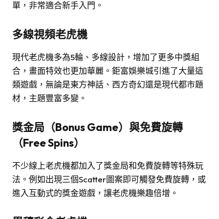
單，非常適合新手入門。
多線視頻老虎機
現代老虎機多為5輪、多線設計，增加了更多中獎組
合，畫面特效也更加華麗。鉅富娛樂城引進了大量這
類遊戲，無論是東方神話、西方奇幻還是現代都市題
材，主題豐富多變。
獎金局（Bonus Game）與免費旋轉
（Free Spins）
不少線上老虎機都加入了獎金局和免費旋轉等特殊玩
法。例如出現三個Scatter圖案即可觸發免費旋轉，或
進入互動式的獎金遊戲，讓老虎機樂趣倍增。