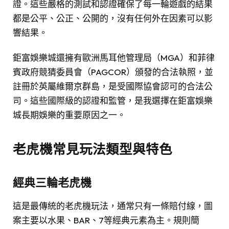
證。這些嚴格的測試和認證確保了每一輪遊戲的結果
都是公平、公正、公開的，沒有任何外在因素可以影
響結果。
鉅富娛樂城還擁有歐洲馬耳他管理局（MGA）和菲律
賓政府競猜委員會（PAGCOR）頒發的合法執照，並
註冊於英屬維爾京群島，是受國際協會認可的合法公
司。這些國際級的認證和監管，是我選擇在鉅富娛樂
城長期娛樂的重要原因之一。
老虎機常見玩法類型與特色
經典三輪老虎機
這是最傳統的老虎機玩法，通常只有一條賠付線，圖
案主要以水果、BAR、7等經典元素為主。規則簡