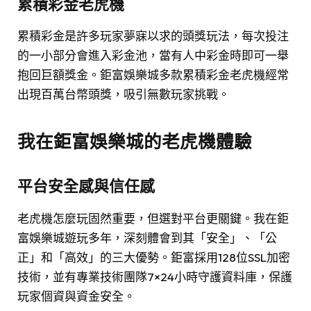
累積彩金老虎機
累積彩金是許多玩家夢寐以求的頭獎玩法，每次投注
的一小部分會進入彩金池，當有人中彩金時即可一舉
抱回巨額獎金。鉅富娛樂城多款累積彩金老虎機經常
出現百萬台幣頭獎，吸引無數玩家挑戰。
我在鉅富娛樂城的老虎機體驗
平台安全感與信任感
老虎機怎麼玩固然重要，但選對平台更關鍵。我在鉅
富娛樂城遊玩多年，深刻體會到其「安全」、「公
正」和「高效」的三大優勢。鉅富採用128位SSL加密
技術，並有專業技術團隊7×24小時守護資料庫，保護
玩家個資與資金安全。