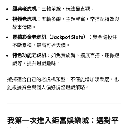
經典老虎机
：三軸單線，玩法最直觀。
視頻老虎机
：五軸多線，主題豐富，常搭配特效與
故事情節。
累積彩金老虎机（Jackpot Slots）
：獎金隨投注
不斷累積，最高可達天價。
特色功能老虎机
：如免費旋轉、擴展百搭、迷你遊
戲等，提升遊戲趣味。
選擇適合自己的老虎机類型，不僅能增加娛樂感，也
能根據資金與個人偏好調整遊戲策略。
我第一次進入鉅富娛樂城：選對平