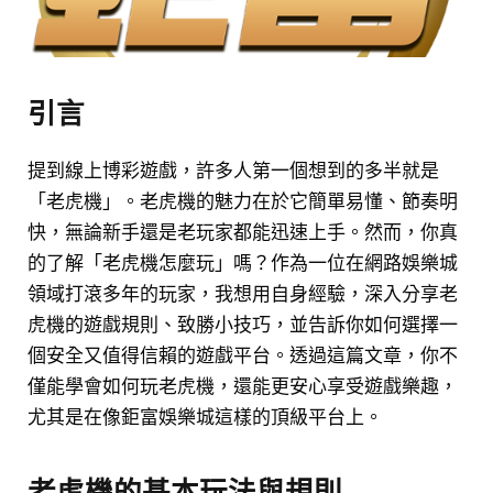
引言
提到線上博彩遊戲，許多人第一個想到的多半就是
「老虎機」。老虎機的魅力在於它簡單易懂、節奏明
快，無論新手還是老玩家都能迅速上手。然而，你真
的了解「老虎機怎麼玩」嗎？作為一位在網路娛樂城
領域打滾多年的玩家，我想用自身經驗，深入分享老
虎機的遊戲規則、致勝小技巧，並告訴你如何選擇一
個安全又值得信賴的遊戲平台。透過這篇文章，你不
僅能學會如何玩老虎機，還能更安心享受遊戲樂趣，
尤其是在像鉅富娛樂城這樣的頂級平台上。
老虎機的基本玩法與規則