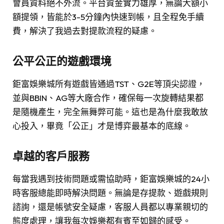
會員資料絕不外流。平台資金實力雄厚，無論大額小
額提領，皆能於3-5分鐘內快速到帳，且全程免手續
費，解決了我過去對提款流程的疑慮。
公平公正的遊戲環境
鉅富娛樂城所有遊戲皆通過TST、G2E等頂尖認證，
並與BBIN、AG等大廠合作，確保每一次旋轉結果都
是隨機產生，完全無舞弊可能。這也是為什麼我敢放
心投入，畢竟「公正」才是博弈最基本的底線。
卓越的客戶服務
每當我遇到技術問題或需協助時，鉅富娛樂城的24小
時客服總能即時解決問題。無論是存提款、遊戲規則
諮詢，還是帳號安全疑慮，客服人員都以專業親切的
態度處理，讓我每次娛樂都有賓至如歸的感受。