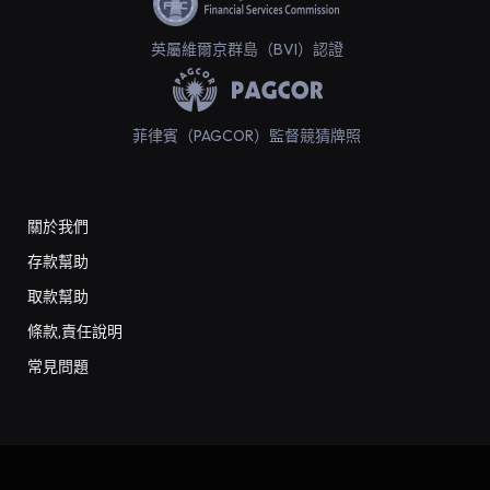
英屬維爾京群島（BVI）認證
菲律賓（PAGCOR）監督競猜牌照
關於我們
存款幫助
取款幫助
條款,責任說明
常見問題