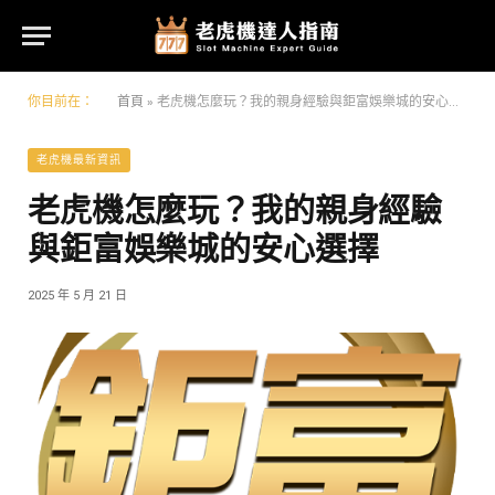
你目前在：
首頁
»
老虎機怎麼玩？我的親身經驗與鉅富娛樂城的安心選擇
老虎機最新資訊
老虎機怎麼玩？我的親身經驗
與鉅富娛樂城的安心選擇
2025 年 5 月 21 日