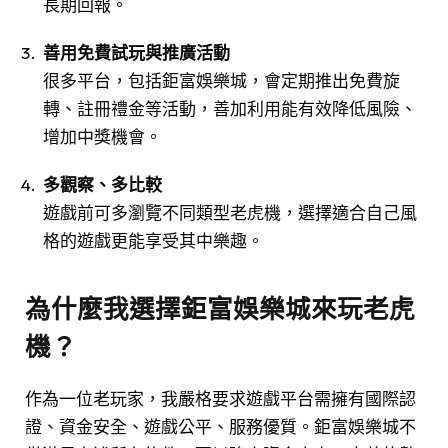
長期回報。
善用免費試玩與推廣活動
很多平台，包括鉅富娛樂城，會定期推出免費旋
轉、註冊禮金等活動，善加利用能有效降低風險、
增加中獎機會。
多觀察、多比較
遊戲前可多瀏覽不同類型老虎機，選擇適合自己風
格的遊戲更能享受其中樂趣。
為什麼我選擇鉅富娛樂城來玩老虎
機？
作為一位老玩家，我嚴格要求遊戲平台需擁有國際認
證、資金安全、遊戲公平、服務優質。鉅富娛樂城不