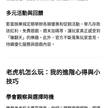
多元活動與回饋
鉅富娛樂城定期舉辦各類優惠和促銷活動，舉凡存款
送紅利、免費遊戲、週末加碼等，讓玩家真正感受到
「賺翻天」的樂趣。此外，官方不斷蒐集玩家意見，
持續優化服務與遊戲內容。
老虎机怎么玩：我的進階心得與小
技巧
學會觀察與選擇時機