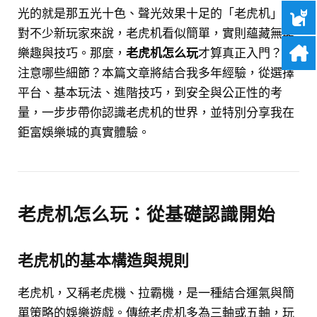
光的就是那五光十色、聲光效果十足的「老虎机」。
對不少新玩家來說，老虎机看似簡單，實則蘊藏無窮
樂趣與技巧。那麼，
老虎机怎么玩
才算真正入門？該
注意哪些細節？本篇文章將結合我多年經驗，從選擇
平台、基本玩法、進階技巧，到安全與公正性的考
量，一步步帶你認識老虎机的世界，並特別分享我在
鉅富娛樂城的真實體驗。
老虎机怎么玩：從基礎認識開始
老虎机的基本構造與規則
老虎机，又稱老虎機、拉霸機，是一種結合運氣與簡
單策略的娛樂遊戲。傳統老虎机多為三軸或五軸，玩