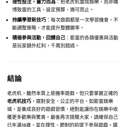
理性投注，量力而為
：把老虎机當成娛樂，而非賭
博致富的工具，設定預算、適可而止。
持續學習新技巧
：每次遊戲都是一次學習機會，不
斷調整策略，才能提升整體勝率。
積極參與活動，回饋自己
：鉅富的各類優惠與活動
是玩家額外紅利，千萬別錯過。
結論
老虎机，雖然本質上是機率遊戲，但只要掌握正確的
老虎机技巧
，選對安全、公正的平台，如鉅富娛樂
城，並養成良好的遊戲習慣，絕對能讓你在娛樂中收
穫更多歡樂與驚喜。最後再次提醒大家，請確保自己
已年滿18歲，並在理性、節制的前提下參與遊戲。選