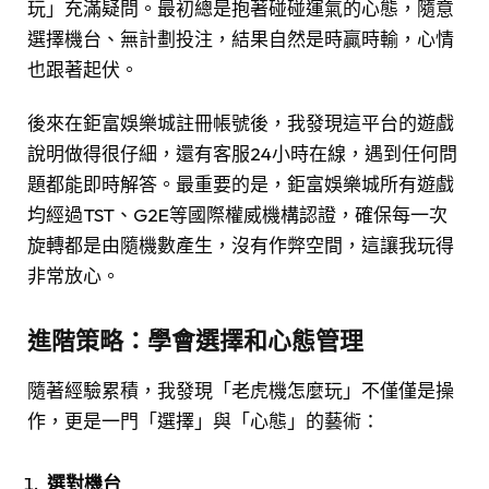
玩」充滿疑問。最初總是抱著碰碰運氣的心態，隨意
選擇機台、無計劃投注，結果自然是時贏時輸，心情
也跟著起伏。
後來在鉅富娛樂城註冊帳號後，我發現這平台的遊戲
說明做得很仔細，還有客服24小時在線，遇到任何問
題都能即時解答。最重要的是，鉅富娛樂城所有遊戲
均經過TST、G2E等國際權威機構認證，確保每一次
旋轉都是由隨機數產生，沒有作弊空間，這讓我玩得
非常放心。
進階策略：學會選擇和心態管理
隨著經驗累積，我發現「老虎機怎麼玩」不僅僅是操
作，更是一門「選擇」與「心態」的藝術：
選對機台