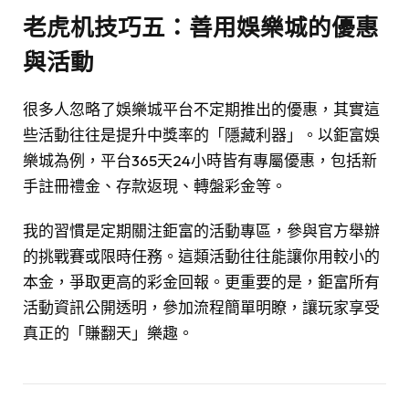
老虎机技巧五：善用娛樂城的優惠
與活動
很多人忽略了娛樂城平台不定期推出的優惠，其實這
些活動往往是提升中獎率的「隱藏利器」。以鉅富娛
樂城為例，平台365天24小時皆有專屬優惠，包括新
手註冊禮金、存款返現、轉盤彩金等。
我的習慣是定期關注鉅富的活動專區，參與官方舉辦
的挑戰賽或限時任務。這類活動往往能讓你用較小的
本金，爭取更高的彩金回報。更重要的是，鉅富所有
活動資訊公開透明，參加流程簡單明瞭，讓玩家享受
真正的「賺翻天」樂趣。