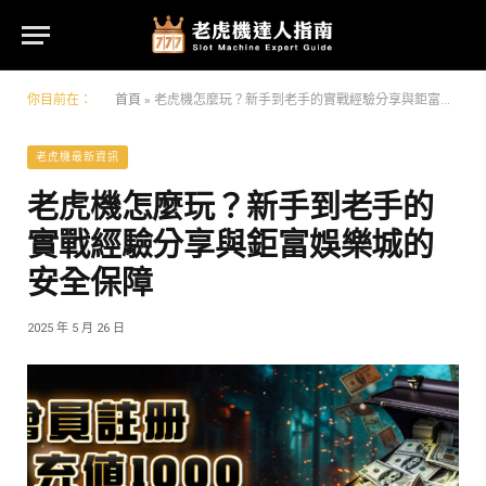
你目前在：
首頁
»
老虎機怎麼玩？新手到老手的實戰經驗分享與鉅富娛樂城的安全保障
老虎機最新資訊
老虎機怎麼玩？新手到老手的
實戰經驗分享與鉅富娛樂城的
安全保障
2025 年 5 月 26 日