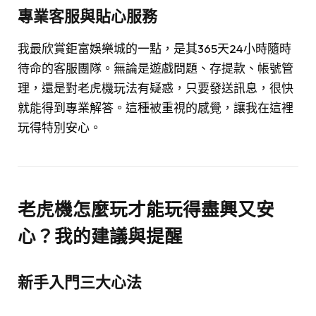
專業客服與貼心服務
我最欣賞鉅富娛樂城的一點，是其365天24小時隨時
待命的客服團隊。無論是遊戲問題、存提款、帳號管
理，還是對老虎機玩法有疑惑，只要發送訊息，很快
就能得到專業解答。這種被重視的感覺，讓我在這裡
玩得特別安心。
老虎機怎麼玩才能玩得盡興又安
心？我的建議與提醒
新手入門三大心法