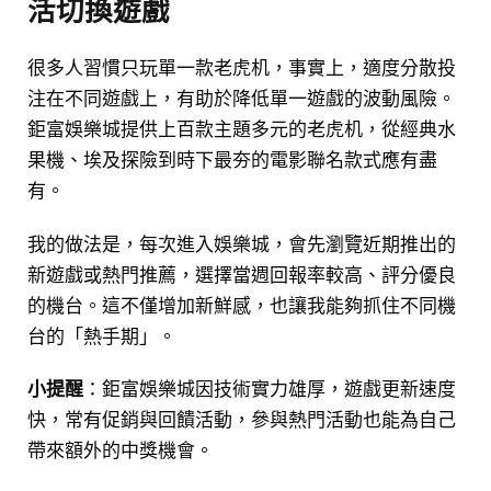
活切換遊戲
很多人習慣只玩單一款老虎机，事實上，適度分散投
注在不同遊戲上，有助於降低單一遊戲的波動風險。
鉅富娛樂城提供上百款主題多元的老虎机，從經典水
果機、埃及探險到時下最夯的電影聯名款式應有盡
有。
我的做法是，每次進入娛樂城，會先瀏覽近期推出的
新遊戲或熱門推薦，選擇當週回報率較高、評分優良
的機台。這不僅增加新鮮感，也讓我能夠抓住不同機
台的「熱手期」。
小提醒
：鉅富娛樂城因技術實力雄厚，遊戲更新速度
快，常有促銷與回饋活動，參與熱門活動也能為自己
帶來額外的中獎機會。