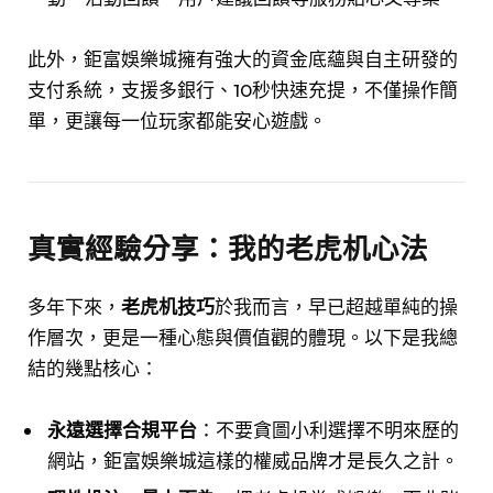
此外，鉅富娛樂城擁有強大的資金底蘊與自主研發的
支付系統，支援多銀行、10秒快速充提，不僅操作簡
單，更讓每一位玩家都能安心遊戲。
真實經驗分享：我的老虎机心法
多年下來，
老虎机技巧
於我而言，早已超越單純的操
作層次，更是一種心態與價值觀的體現。以下是我總
結的幾點核心：
永遠選擇合規平台
：不要貪圖小利選擇不明來歷的
網站，鉅富娛樂城這樣的權威品牌才是長久之計。