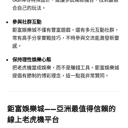
合自己的玩法。
參與社群互動
鉅富娛樂城不僅有豐富遊戲，還有多元互動社群，
常有高手分享實戰技巧，不時參與交流能激發新靈
感。
保持理性娛樂心態
把老虎機當成娛樂，而不是賺錢工具。鉅富娛樂城
提倡有節制的博彩理念，這一點我非常贊同。
鉅富娛樂城——亞洲最值得信賴的
線上老虎機平台