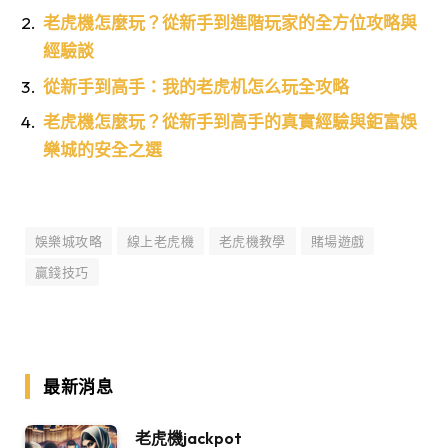
老虎機怎麼玩？從新手到進階玩家的全方位攻略與
經驗談
從新手到高手：我的老虎机怎么玩全攻略
老虎機怎麼玩？從新手到高手的真實經驗與鉅富娛
樂城的安全之選
娛樂城攻略
線上老虎機
老虎機教學
賭場遊戲
贏錢技巧
最新消息
老虎機jackpot