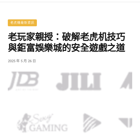
老虎機最新資訊
老玩家親授：破解老虎机技巧
與鉅富娛樂城的安全遊戲之道
2025 年 5 月 26 日