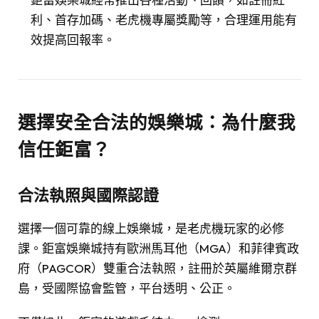
利、首存加碼、老虎機專屬獎勵等，合理運用能有
效提高回報率。
選擇安全合法的娛樂城：為什麼我
信任鉅富？
合法執照與國際認證
選擇一個可靠的線上娛樂城，是老虎機玩家的必修
課。鉅富娛樂城持有歐洲馬耳他（MGA）和菲律賓政
府（PAGCOR）雙重合法執照，註冊於英屬維爾京群
島，受國際協會監管，平台透明、公正。