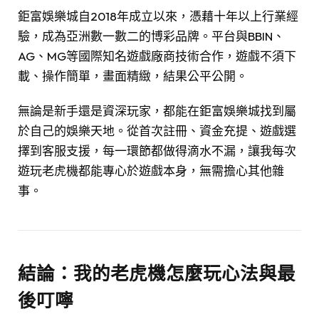
鉅富娛樂城自2018年成立以來，憑藉十年以上行業經
驗，成為亞洲數一數二的博彩品牌。平台與BBIN、
AG、MG等國際知名遊戲廠商技術合作，遊戲不須下
載、操作簡單，畫面精緻，結果公平公開。
無論是新手還是資深玩家，都能在鉅富娛樂城找到屬
於自己的娛樂天地。從首次註冊、資金充提、遊戲選
擇到客服支援，每一環節都做得滴水不漏，讓我每次
遊玩老虎機都能專心於遊戲本身，無需擔心其他雜
事。
結論：我的老虎機怎麼玩心法與最
後叮嚀