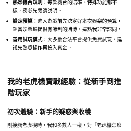
熟悉機台規則
：每款機台的賠率、特殊功能都不一
樣，務必先閱讀說明。
設定預算
：進入遊戲前先決定好本次娛樂的預算，
鉅富娛樂城提倡有節制的賭博，這點我非常認同。
善用試玩模式
：大多數合法平台提供免費試玩，建
議先熟悉操作再投入真金。
我的老虎機實戰經驗：從新手到進
階玩家
初次體驗：新手的疑惑與收穫
剛接觸老虎機時，我和多數人一樣，對「老虎機怎麼