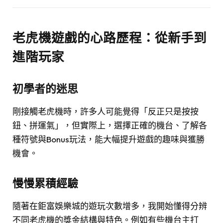
老虎機遊戲的心路歷程：從新手到
進階玩家
初學者的迷思
剛接觸老虎機時，許多人可能覺得「反正只是按按
鈕、拼運氣」，但實際上，選擇正確的機台、了解各
種符號與Bonus玩法，能大幅提升遊戲的趣味與獲勝
機會。
慢慢累積經驗
隨著在鉅富娛樂城的遊玩次數增多，我開始懂得分辨
不同老虎機的獎金結構與特色。例如有些機台主打