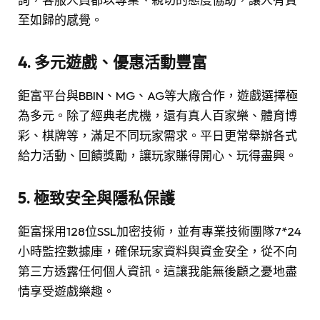
至如歸的感覺。
4. 多元遊戲、優惠活動豐富
鉅富平台與BBIN、MG、AG等大廠合作，遊戲選擇極
為多元。除了經典老虎機，還有真人百家樂、體育博
彩、棋牌等，滿足不同玩家需求。平日更常舉辦各式
給力活動、回饋獎勵，讓玩家賺得開心、玩得盡興。
5. 極致安全與隱私保護
鉅富採用128位SSL加密技術，並有專業技術團隊7*24
小時監控數據庫，確保玩家資料與資金安全，從不向
第三方透露任何個人資訊。這讓我能無後顧之憂地盡
情享受遊戲樂趣。