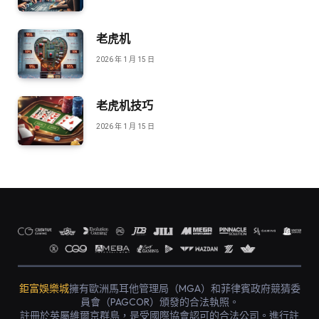
老虎机
2026 年 1 月 15 日
老虎机技巧
2026 年 1 月 15 日
鉅富娛樂城
擁有歐洲馬耳他管理局（MGA）和菲律賓政府競猜委
員會（PAGCOR）頒發的合法執照。
註冊於英屬維爾京群島，是受國際協會認可的合法公司。進行註