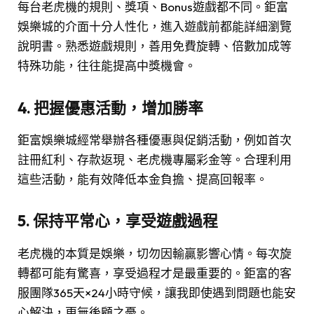
每台老虎機的規則、獎項、Bonus遊戲都不同。鉅富
娛樂城的介面十分人性化，進入遊戲前都能詳細瀏覽
說明書。熟悉遊戲規則，善用免費旋轉、倍數加成等
特殊功能，往往能提高中獎機會。
4. 把握優惠活動，增加勝率
鉅富娛樂城經常舉辦各種優惠與促銷活動，例如首次
註冊紅利、存款返現、老虎機專屬彩金等。合理利用
這些活動，能有效降低本金負擔、提高回報率。
5. 保持平常心，享受遊戲過程
老虎機的本質是娛樂，切勿因輸贏影響心情。每次旋
轉都可能有驚喜，享受過程才是最重要的。鉅富的客
服團隊365天×24小時守候，讓我即使遇到問題也能安
心解決，更無後顧之憂。