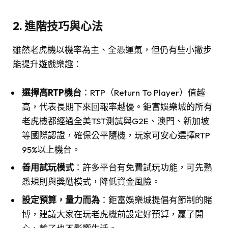
2. 進階技巧與心法
雖然老虎機以機率為主、全憑運氣，但仍有些小撇步
能提升遊戲樂趣：
選擇高RTP機台
：RTP（Return To Player）值越
高，代表長期下來回報率越優。鉅富娛樂城的所有
老虎機都經過全美TST測試與G2E、澳門、新加坡
等國際認證，確保公平隨機，玩家可安心選擇RTP
95%以上機台。
善用試玩模式
：許多平台有免費試玩功能，可先熟
悉規則與獎勵模式，降低資金風險。
設定預算，量力而為
：鉅富娛樂城提倡有節制的賭
博，建議大家在玩老虎機前設定好預算，贏了開