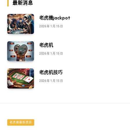
最新消息
老虎機jackpot
2026 年 1 月 15 日
老虎机
2026 年 1 月 15 日
老虎机技巧
2026 年 1 月 15 日
老虎機最新資訊