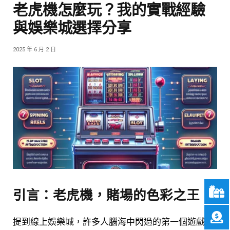
老虎機怎麼玩？我的實戰經驗
與娛樂城選擇分享
2025 年 6 月 2 日
引言：老虎機，賭場的色彩之王
提到線上娛樂城，許多人腦海中閃過的第一個遊戲，