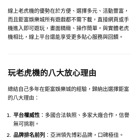
線上老虎機的優勢在於方便、選擇多元、活動豐富，
而且鉅富娛樂城所有遊戲都不需下載，直接網頁或手
機進入即可遊玩，畫面精緻、操作簡單。與實體老虎
機相比，線上平台還能享受更多貼心服務與回饋。
玩老虎機的八大放心理由
總結自己多年在鉅富娛樂城的經驗，歸納出選擇鉅富
的八大理由：
平台權威性
：多國合法執照、多家大廠合作，信譽
無可挑剔。
品牌排名前列
：亞洲領先博彩品牌，口碑極佳。