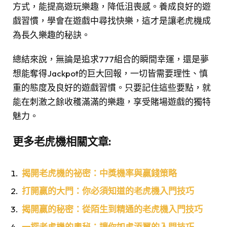
方式，能提高遊玩樂趣，降低沮喪感。養成良好的遊
戲習慣，學會在遊戲中尋找快樂，這才是讓老虎機成
為長久樂趣的秘訣。
總結來說，無論是追求777組合的瞬間幸運，還是夢
想能奪得Jackpot的巨大回報，一切皆需要理性、慎
重的態度及良好的遊戲習慣。只要記住這些要點，就
能在刺激之餘收穫滿滿的樂趣，享受賭場遊戲的獨特
魅力。
更多老虎機相關文章:
揭開老虎機的祕密：中獎機率與贏錢策略
打開贏的大門：你必須知道的老虎機入門技巧
揭開贏的秘密：從陌生到精通的老虎機入門技巧
一探老虎機的奧秘：讓你如虎添翼的入門技巧