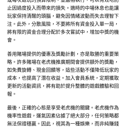
止因過度投入而帶來的損失。適時的中場休息也能讓
玩家保持清醒的頭腦，避免因情緒波動而失去理智下
注。此外，分散風險，不要將所有資金投入單一局，
將有限的資金合理分配於多次嘗試中，增加中獎的機
會。
善用賭場提供的優惠及獎勵計劃，亦是取勝的重要策
略。許多賭場在老虎機推廣期間會提供額外的獎勵，
如免費旋轉、現金回饋等，這些活動不僅降低玩家的
成本，也提高了潛在收益。加入會員系統，定期獲取
更新的活動資訊，將有助於提升整體的遊戲體驗和回
報。
最後，正確的心態是享受老虎機的關鍵。老虎機作為
機率性遊戲，運氣因素佔據了絕大部分，任何策略都
無法保證穩贏。因此，視其為一種娛樂，而非純賺錢