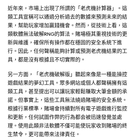
近年來，市場上出現了所謂的「老虎機計算器」。這
類工具宣稱可以通過分析過去的數據來預測未來的結
果，幫助玩家增加贏錢機會。然而，從技術上看，這
類軟體無法破解RNG的算法。賭場極其重視技術的更
新與維護，確保所有操作都在穩固的安全系統下進
行。因此，任何聲稱能夠計算或預測老虎機結果的工
具，都是沒有根據且不切實際的。
另一方面，「老虎機破解版」聽起來像是一種能操控
遊戲結果的夢幻工具。眾多網站或個人都聲稱擁有這
類工具，甚至提出可以讓玩家輕鬆賺取大筆金額的承
諾。但事實上，這些工具無法繞過賭場的安全系統。
根據行業標準，賭場會持續對所有電子遊戲進行監控
和更新，任何試圖作弊的行為都会被迅速發覺並處
理。使用此類非法軟體不僅可能使玩家收到賭場的終
生禁令，更可能帶來法律責任。