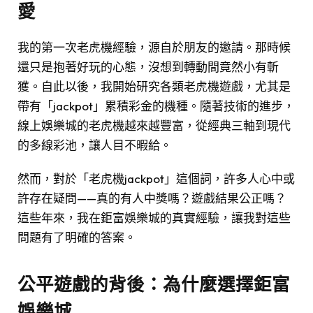
愛
我的第一次老虎機經驗，源自於朋友的邀請。那時候
還只是抱著好玩的心態，沒想到轉動間竟然小有斬
獲。自此以後，我開始研究各類老虎機遊戲，尤其是
帶有「jackpot」累積彩金的機種。隨著技術的進步，
線上娛樂城的老虎機越來越豐富，從經典三軸到現代
的多線彩池，讓人目不暇給。
然而，對於「老虎機jackpot」這個詞，許多人心中或
許存在疑問——真的有人中獎嗎？遊戲結果公正嗎？
這些年來，我在鉅富娛樂城的真實經驗，讓我對這些
問題有了明確的答案。
公平遊戲的背後：為什麼選擇鉅富
娛樂城