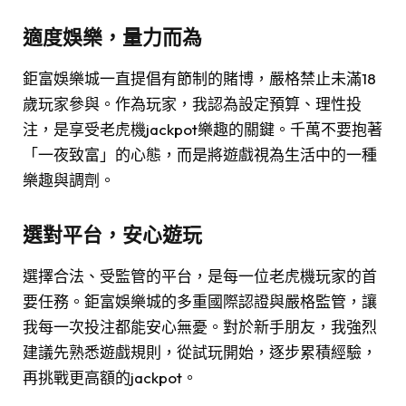
適度娛樂，量力而為
鉅富娛樂城一直提倡有節制的賭博，嚴格禁止未滿18
歲玩家參與。作為玩家，我認為設定預算、理性投
注，是享受老虎機jackpot樂趣的關鍵。千萬不要抱著
「一夜致富」的心態，而是將遊戲視為生活中的一種
樂趣與調劑。
選對平台，安心遊玩
選擇合法、受監管的平台，是每一位老虎機玩家的首
要任務。鉅富娛樂城的多重國際認證與嚴格監管，讓
我每一次投注都能安心無憂。對於新手朋友，我強烈
建議先熟悉遊戲規則，從試玩開始，逐步累積經驗，
再挑戰更高額的jackpot。