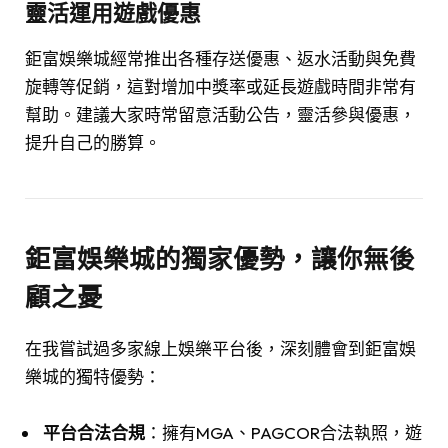
靈活運用遊戲優惠
鉅富娛樂城經常推出各種存送優惠、返水活動與免費
旋轉等促銷，這對增加中獎率或延長遊戲時間非常有
幫助。建議大家時常留意活動公告，靈活參與優惠，
提升自己的勝算。
鉅富娛樂城的獨家優勢，讓你無後
顧之憂
在我嘗試過多家線上娛樂平台後，深刻體會到鉅富娛
樂城的獨特優勢：
平台合法合規
：擁有MGA、PAGCOR合法執照，遊