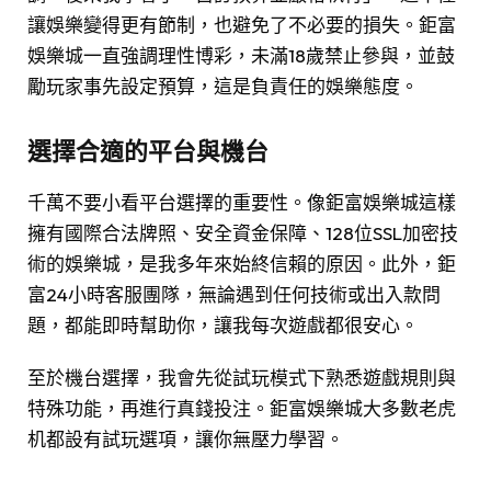
讓娛樂變得更有節制，也避免了不必要的損失。鉅富
娛樂城一直強調理性博彩，未滿18歲禁止參與，並鼓
勵玩家事先設定預算，這是負責任的娛樂態度。
選擇合適的平台與機台
千萬不要小看平台選擇的重要性。像鉅富娛樂城這樣
擁有國際合法牌照、安全資金保障、128位SSL加密技
術的娛樂城，是我多年來始終信賴的原因。此外，鉅
富24小時客服團隊，無論遇到任何技術或出入款問
題，都能即時幫助你，讓我每次遊戲都很安心。
至於機台選擇，我會先從試玩模式下熟悉遊戲規則與
特殊功能，再進行真錢投注。鉅富娛樂城大多數老虎
机都設有試玩選項，讓你無壓力學習。