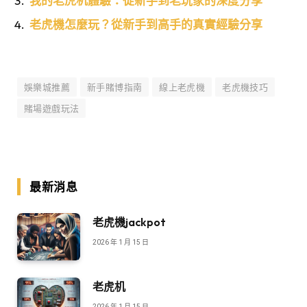
我的老虎机體驗：從新手到老玩家的深度分享
老虎機怎麼玩？從新手到高手的真實經驗分享
娛樂城推薦
新手賭博指南
線上老虎機
老虎機技巧
賭場遊戲玩法
最新消息
老虎機jackpot
2026 年 1 月 15 日
老虎机
2026 年 1 月 15 日