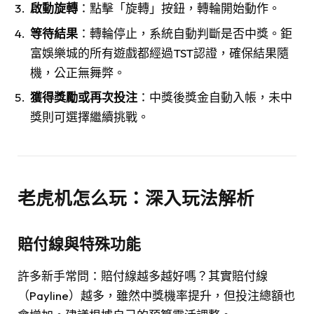
啟動旋轉
：點擊「旋轉」按鈕，轉輪開始動作。
等待結果
：轉輪停止，系統自動判斷是否中獎。鉅
富娛樂城的所有遊戲都經過TST認證，確保結果隨
機，公正無舞弊。
獲得獎勵或再次投注
：中獎後獎金自動入帳，未中
獎則可選擇繼續挑戰。
老虎机怎么玩：深入玩法解析
賠付線與特殊功能
許多新手常問：賠付線越多越好嗎？其實賠付線
（Payline）越多，雖然中獎機率提升，但投注總額也