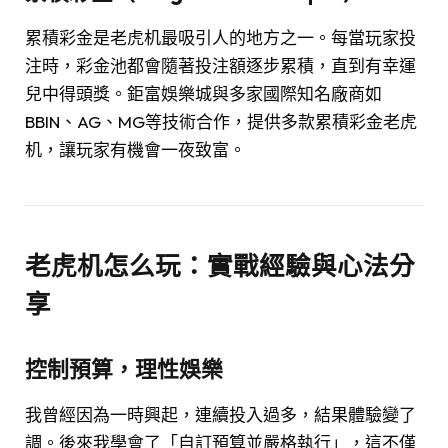
累積彩金是老虎机最吸引人的地方之一。每當玩家投
注時，彩金池都會隨著投注額逐步累積，直到有幸運
兒中得頭獎。鉅富娛樂城與多家國際知名廠商如
BBIN、AG、MG等技術合作，提供多款累積彩金老虎
机，讓玩家有機會一夜致富。
老虎机怎么玩：實戰經驗與心法分
享
控制預算，理性娛樂
我曾經因為一時興起，連續投入過多，結果體驗變了
調。後來我學會了「自訂預算並嚴格執行」，這不僅