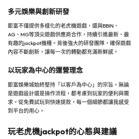
多元娛樂與創新研發
鉅富不僅提供多樣化的老虎機遊戲，還與BBIN、
AG、MG等頂尖遊戲供應商合作，持續引進最新、最
有趣的jackpot機種。背後強大的研發團隊，確保遊戲
內容不斷創新，讓每一次的轉動都充滿新鮮感。
以玩家為中心的運營理念
鉅富娛樂城始終堅持「以客戶為中心」的宗旨，無論
是遊戲設計還是操作流程，都考慮到玩家的便利與需
求。從免費試玩到快速提款，每一個細節都讓我感受
到平台的用心。
玩老虎機jackpot的心態與建議