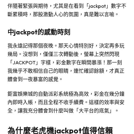
伴隨著緊張與期待，尤其是在看到「jackpot」數字不
斷累積時，那股激動人心的氛圍，真是難以言喻。
中jackpot的感動時刻
我永遠記得那個夜晚。那天心情特別好，決定再多玩
幾局。沒想到，僅僅三次轉動後，螢幕上突然閃現
「JACKPOT」字樣，彩金數字在瞬間暴漲！那一刻
我幾乎不敢相信自己的眼睛，連忙確認餘額，才真正
體會到一夜暴富的感覺。
鉅富娛樂城的自動派彩系統極為高效，彩金在幾分鐘
內即時入帳，而且全程不收手續費。這樣的效率與安
全，讓我充分體會到什麼叫做「大平台的底氣」。
為什麼老虎機jackpot值得信賴