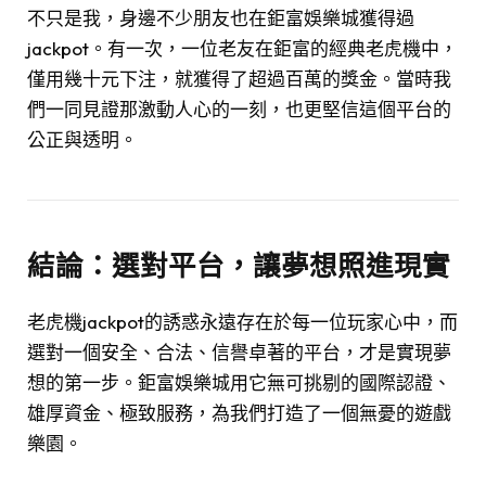
不只是我，身邊不少朋友也在鉅富娛樂城獲得過
jackpot。有一次，一位老友在鉅富的經典老虎機中，
僅用幾十元下注，就獲得了超過百萬的獎金。當時我
們一同見證那激動人心的一刻，也更堅信這個平台的
公正與透明。
結論：選對平台，讓夢想照進現實
老虎機jackpot的誘惑永遠存在於每一位玩家心中，而
選對一個安全、合法、信譽卓著的平台，才是實現夢
想的第一步。鉅富娛樂城用它無可挑剔的國際認證、
雄厚資金、極致服務，為我們打造了一個無憂的遊戲
樂園。