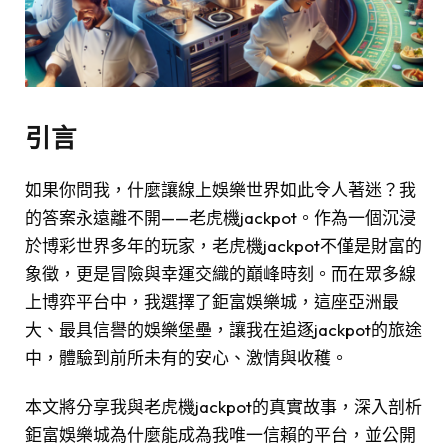
引言
如果你問我，什麼讓線上娛樂世界如此令人著迷？我
的答案永遠離不開——老虎機jackpot。作為一個沉浸
於博彩世界多年的玩家，老虎機jackpot不僅是財富的
象徵，更是冒險與幸運交織的巔峰時刻。而在眾多線
上博弈平台中，我選擇了鉅富娛樂城，這座亞洲最
大、最具信譽的娛樂堡壘，讓我在追逐jackpot的旅途
中，體驗到前所未有的安心、激情與收穫。
本文將分享我與老虎機jackpot的真實故事，深入剖析
鉅富娛樂城為什麼能成為我唯一信賴的平台，並公開