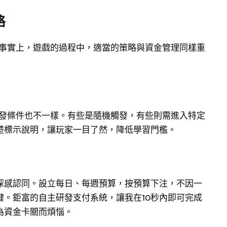
略
氣，事實上，遊戲的過程中，適當的策略與資金管理同樣重
的觸發條件也不一樣。有些是隨機觸發，有些則需進入特定
楚標示說明，讓玩家一目了然，降低學習門檻。
深感認同。設立每日、每週預算，按預算下注，不因一
鍵。鉅富的自主研發支付系統，讓我在10秒內即可完成
為資金卡關而煩惱。