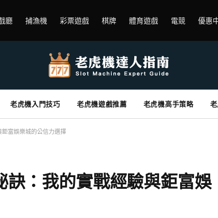
戲廳
捕漁機
彩票遊戲
棋牌
體育遊戲
電競
優惠
老虎機入門技巧
老虎機遊戲推薦
老虎機高手策略
老
驗與鉅富娛樂城的公信力選擇
致勝祕訣：我的實戰經驗與鉅富娛