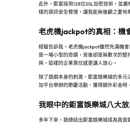
此外，鉅富採用128位SSL加密技術，
樣的資訊安全管理，讓我能無後顧之憂地
老虎機jackpot的真相：
經驗告訴我，老虎機jackpot雖然充滿
是一場小型的奇蹟，背後卻是無數次的堅持
與，這樣的企業責任感更讓人放心。
除了遊戲本身的刺激，鉅富娛樂城的多元
加平台舉辦的節慶活動、獲得額外彩金時
我眼中的鉅富娛樂城八大放
多年下來，我總結出鉅富娛樂城成為我首