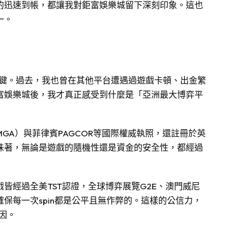
的迅速到帳，都讓我對鉅富娛樂城留下深刻印象。這也
一。
比關鍵。過去，我也曾在其他平台遭遇過遊戲卡頓、出金繁
富娛樂城後，我才真正感受到什麼是「亞洲最大博弈平
GA）與菲律賓PAGCOR等國際權威執照，還註冊於英
味著，無論是遊戲的隨機性還是資金的安全性，都經過
皆經過全美TST認證，全球博弈展覽G2E、澳門威尼
保每一次spin都是公平且無作弊的。這樣的公信力，
原因。