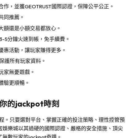
作，並獲GEOTRUST國際認證，保障公平公正。
共同推薦。
大額還是小額交易都放心。
3-5分鐘火速到帳，免手續費。
優惠活動，讓玩家賺得更多。
術，保護所有玩家資料。
玩家無憂遊戲。
體驗更順暢。
jackpot時刻
想旅程。只要選對平台、掌握正確的投注策略、理性控管預
富娛樂城以其過硬的國際認證、嚴格的安全措施、頂尖
數玩家的jackpot奇蹟。