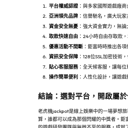
平台權威認證
：與多家國際遊戲廠商合
亞洲領先品牌
：信譽馳名，廣大玩家
資金安全無憂
：強大資金實力，無論
取款快速自由
：24小時自由存取款，
優惠活動不間斷
：鉅富時時推出各項
資訊安全保障
：128位SSL加密技
貼心客服服務
：全天候客服，讓每位
操作簡單便利
：人性化設計，讓遊戲
結論：選對平台，開啟屬於你的
老虎機jackpot是線上娛樂中的一場夢
算，誰都可以成為那個閃耀的中獎者。鉅
的遊戲研發團隊與無微不至的服務，成就了無