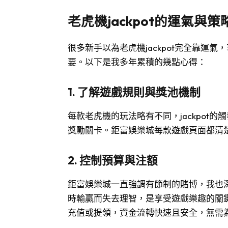
老虎機jackpot的運氣與策
很多新手以為老虎機jackpot完全靠運
要。以下是我多年累積的幾點心得：
1. 了解遊戲規則與獎池機制
每款老虎機的玩法略有不同，jackpot
獎勵關卡。鉅富娛樂城每款遊戲頁面都清
2. 控制預算與注額
鉅富娛樂城一直強調有節制的賭博，我也
時輸贏而失去理智，是享受遊戲樂趣的關
充值或提領，資金流轉快速且安全，無需