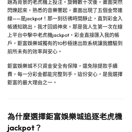
題為背景的老虎機上投注。旋轉數十次後，畫面突然
閃爍起來，熟悉的音樂響起，畫面出現了五個金幣連
線——是jackpot！那一刻彷彿時間靜止，直到彩金入
帳通知跳出，我才回過神來。那是我人生第一次在線
上平台中擊中老虎機jackpot，彩金直接匯入我的帳
戶，鉅富娛樂城獨有的10秒極速出款系統讓我體驗到
前所未有的效率與安心。
鉅富娛樂城不只資金安全有保障，還免除提款手續
費，每一分彩金都能完整到手。這份安心，是我選擇
鉅富的最大理由之一。
為什麼選擇鉅富娛樂城追逐老虎機
jackpot？