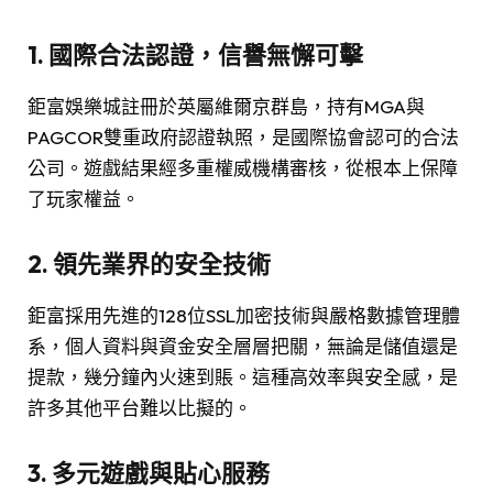
1. 國際合法認證，信譽無懈可擊
鉅富娛樂城註冊於英屬維爾京群島，持有MGA與
PAGCOR雙重政府認證執照，是國際協會認可的合法
公司。遊戲結果經多重權威機構審核，從根本上保障
了玩家權益。
2. 領先業界的安全技術
鉅富採用先進的128位SSL加密技術與嚴格數據管理體
系，個人資料與資金安全層層把關，無論是儲值還是
提款，幾分鐘內火速到賬。這種高效率與安全感，是
許多其他平台難以比擬的。
3. 多元遊戲與貼心服務