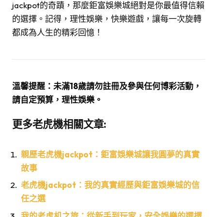
jackpot的奇蹟，那麼鉅富娛樂城絕對是你最值得信賴
的選擇。記得，理性娛樂，快樂遊戲，讓每一次旋轉
都成為人生的精彩回憶！
溫馨提醒：未滿18歲請勿註冊及參與任何博彩活動，
請自定預算，理性娛樂。
更多老虎機相關文章:
親歷老虎機jackpot：鉅富娛樂城讓我圓夢的真實
故事
老虎機jackpot：我的真實經歷與鉅富娛樂城的信
任之選
我的老虎机之旅：從新手到玩家，安全娛樂的選擇