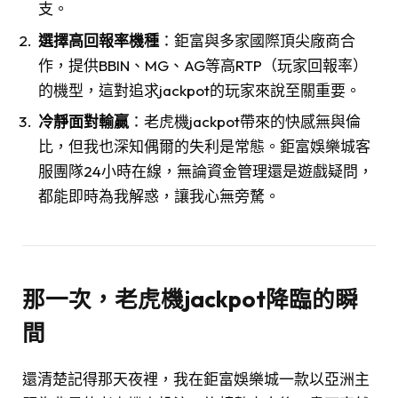
支。
選擇高回報率機種
：鉅富與多家國際頂尖廠商合
作，提供BBIN、MG、AG等高RTP（玩家回報率）
的機型，這對追求jackpot的玩家來說至關重要。
冷靜面對輸贏
：老虎機jackpot帶來的快感無與倫
比，但我也深知偶爾的失利是常態。鉅富娛樂城客
服團隊24小時在線，無論資金管理還是遊戲疑問，
都能即時為我解惑，讓我心無旁騖。
那一次，老虎機jackpot降臨的瞬
間
還清楚記得那天夜裡，我在鉅富娛樂城一款以亞洲主