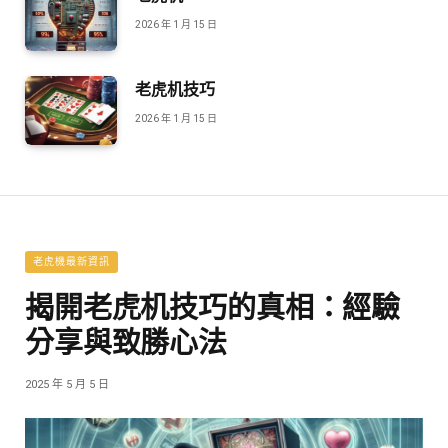
2026 年 1 月 15 日
老虎机技巧
2026 年 1 月 15 日
老虎機最新資訊
揭開老虎机技巧的真相：經驗
分享與致勝心法
2025 年 5 月 5 日