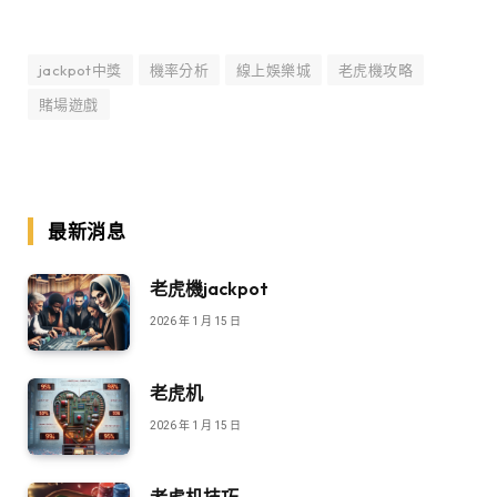
jackpot中獎
機率分析
線上娛樂城
老虎機攻略
賭場遊戲
最新消息
老虎機jackpot
2026 年 1 月 15 日
老虎机
2026 年 1 月 15 日