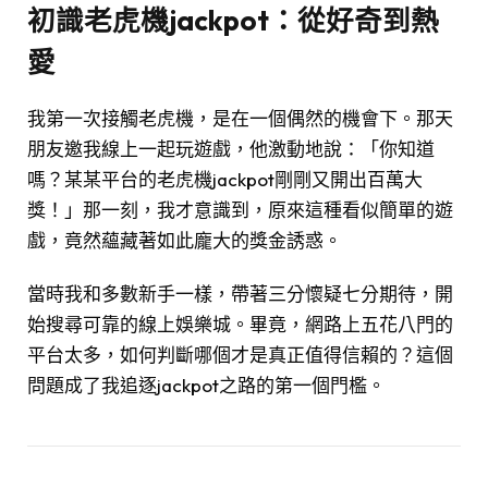
初識老虎機jackpot：從好奇到熱
愛
我第一次接觸老虎機，是在一個偶然的機會下。那天
朋友邀我線上一起玩遊戲，他激動地說：「你知道
嗎？某某平台的老虎機jackpot剛剛又開出百萬大
獎！」那一刻，我才意識到，原來這種看似簡單的遊
戲，竟然蘊藏著如此龐大的獎金誘惑。
當時我和多數新手一樣，帶著三分懷疑七分期待，開
始搜尋可靠的線上娛樂城。畢竟，網路上五花八門的
平台太多，如何判斷哪個才是真正值得信賴的？這個
問題成了我追逐jackpot之路的第一個門檻。