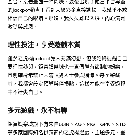
回合，接著畫面一陣閃爍，最後出現了鉅富平台專屬
的jackpot動畫！看到大額彩金直接進帳，我幾乎不敢
相信自己的眼睛。那晚，我久久難以入眠，內心滿是
激動與感恩。
理性投注，享受遊戲本質
雖然老虎機jackpot讓人充滿幻想，但我始終提醒自己
要理性參與。鉅富娛樂城也一直倡導有節制的娛樂，
且明確標示禁止未滿18歲人士參與賭博。每次遊戲
前，我都會設定預算與停損點，這樣才能在享受過程
中不迷失自己。
多元遊戲，永不無聊
鉅富娛樂城旗下有來自BBIN、AG、MG、GPK、XTD
等多家國際知名供應商的老虎機遊戲，主題多元、畫