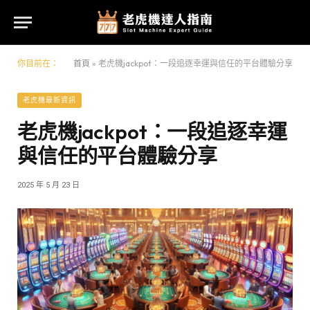
你目前在：
首頁
»
老虎機jackpot：一段追逐幸運與信任的平台體驗分享
老虎機最新資訊
老虎機jackpot：一段追逐幸運
與信任的平台體驗分享
2025 年 5 月 23 日