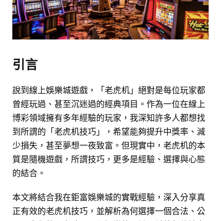
引言
說到線上娛樂城遊戲，「老虎机」絕對是每位玩家都
曾經玩過、甚至沉迷過的經典項目。作為一位在線上
博彩領域擁有多年經驗的玩家，我深知許多人都想找
到所謂的「老虎机技巧」，希望能夠提升中獎率、減
少損失，甚至夢想一夜致富。但現實中，老虎机的本
質是隨機遊戲，所謂技巧，更多是經驗、選擇與心態
的結合。
本文將結合我在鉅富娛樂城的實戰經驗，深入分享真
正有效的老虎机技巧，並解析為何選擇一個合法、公