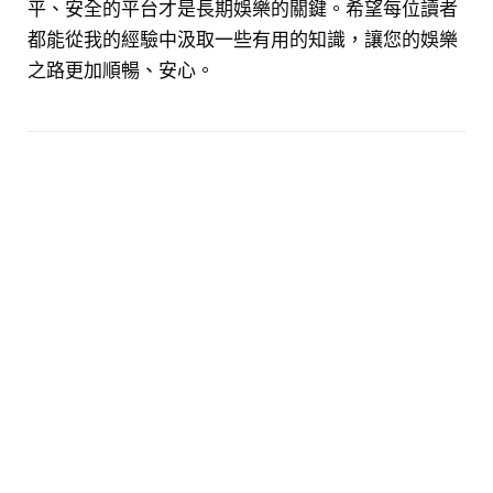
平、安全的平台才是長期娛樂的關鍵。希望每位讀者
都能從我的經驗中汲取一些有用的知識，讓您的娛樂
之路更加順暢、安心。
我的老虎机初體驗：從新手到老玩
家
我第一次接觸線上老虎机，其實是在朋友的推薦下。
剛開始時，我跟大多數新手一樣，對於遊戲規則、獎
勵機制一頭霧水，總是盲目點擊，希望能靠運氣大賺
一筆。但很快我就發現，單靠運氣遠遠不夠，掌握正
確的老虎机技巧才是提升勝率的關鍵。
在那之前，我曾經在一些來路不明的小型娛樂網站玩