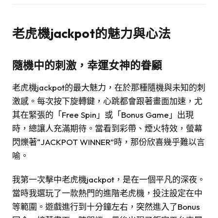
老虎機jackpot的魅力與心法
隨機中的刺激，幸運女神的眷顧
老虎機jackpot的最大魅力，在於那種隨機與未知的刺
激感。每次按下旋轉鍵，心跳都會跟著畫面加速，尤
其在緊張的「Free Spin」或「Bonus Game」出現
時，總讓人充滿期待。當看到彩帶、煙火特效，螢幕
閃爍著“JACKPOT WINNER”時，那份欣喜幾乎難以言
喻。
我第一次擊中老虎機jackpot，是在一個平凡的深夜。
當時我選玩了一款熱門的進階老虎機，投注設定在中
等範圍。遊戲進行到十分鐘左右，突然進入了Bonus