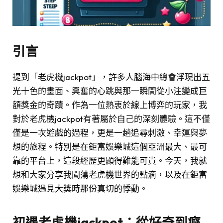
引言
提到「老虎機jackpot」，許多人腦海中總會浮現出五
光十色的畫面、興奮的心跳與那一瞬間從小注變成巨
額獎金的奇蹟。作為一位熱衷於線上博弈的玩家，我
對於老虎機jackpot有著屬於自己的深刻體驗。這不僅
僅是一次遊戲的過程，更是一趟追尋刺激、幸運與夢
想的旅程。特別是在鉅富娛樂城這個亞洲最大、最可
靠的平台上，這段經歷更顯得難能可貴。今天，我就
想和大家分享我闖蕩老虎機世界的點滴，以及在鉅富
娛樂城遇見大獎時那份真切的悸動。
初遇老虎機jackpot：從好奇到癡