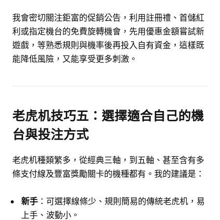
我會密切關注鉅富的促銷公告，利用註冊禮、首儲紅
利或指定機台的免費旋轉機會，先用優惠金額嘗試新
遊戲，等熟悉規則與機率後再投入自有資金，這樣既
能降低風險，又能享受更多刺激。
老虎机技巧五：選擇適合自己的機
台與投注方式
老虎机種類繁多，從經典三軸，到五軸、甚至含有多
條支付線及豐富獎勵關卡的機種都有。我的建議是：
新手
：可選擇線條少、規則簡易的傳統老虎机，易
上手、波動小。