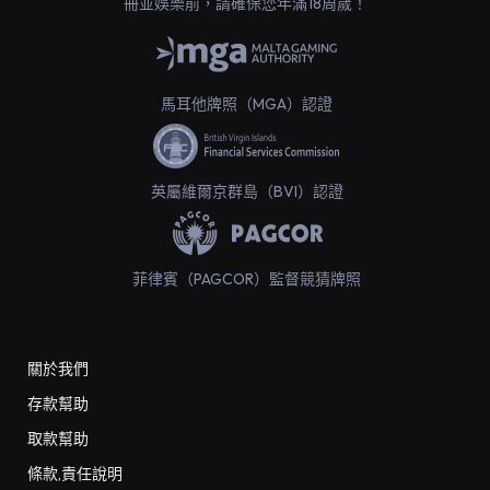
冊並娛樂前，請確保您年滿18周歲！
馬耳他牌照（MGA）認證
英屬維爾京群島（BVI）認證
菲律賓（PAGCOR）監督競猜牌照
關於我們
存款幫助
取款幫助
條款,責任說明