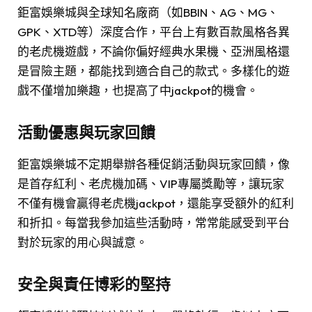
鉅富娛樂城與全球知名廠商（如BBIN、AG、MG、
GPK、XTD等）深度合作，平台上有數百款風格各異
的老虎機遊戲，不論你偏好經典水果機、亞洲風格還
是冒險主題，都能找到適合自己的款式。多樣化的遊
戲不僅增加樂趣，也提高了中jackpot的機會。
活動優惠與玩家回饋
鉅富娛樂城不定期舉辦各種促銷活動與玩家回饋，像
是首存紅利、老虎機加碼、VIP專屬獎勵等，讓玩家
不僅有機會贏得老虎機jackpot，還能享受額外的紅利
和折扣。每當我參加這些活動時，常常能感受到平台
對於玩家的用心與誠意。
安全與責任博彩的堅持