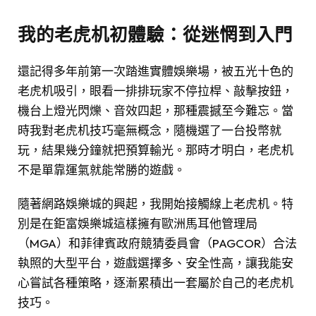
我的老虎机初體驗：從迷惘到入門
還記得多年前第一次踏進實體娛樂場，被五光十色的
老虎机吸引，眼看一排排玩家不停拉桿、敲擊按鈕，
機台上燈光閃爍、音效四起，那種震撼至今難忘。當
時我對老虎机技巧毫無概念，隨機選了一台投幣就
玩，結果幾分鐘就把預算輸光。那時才明白，老虎机
不是單靠運氣就能常勝的遊戲。
隨著網路娛樂城的興起，我開始接觸線上老虎机。特
別是在鉅富娛樂城這樣擁有歐洲馬耳他管理局
（MGA）和菲律賓政府競猜委員會（PAGCOR）合法
執照的大型平台，遊戲選擇多、安全性高，讓我能安
心嘗試各種策略，逐漸累積出一套屬於自己的老虎机
技巧。