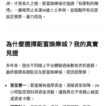
與
，才是長久之道。鉅富娛樂城也強調「有節制的賭
博」，嚴格禁止未滿18歲人士參與，並鼓勵所有玩家
設定預算、量力而為。
為什麼選擇鉅富娛樂城？我的真實
見證
多年來，我在不同線上平台體驗過無數老虎机遊戲。
最終選擇長期駐足在鉅富娛樂城，原因很簡單：
安全第一
：鉅富擁有雄厚資金、頂級資安保障，24
小時監控資料與資金流動，讓我再也不用擔心被盜
或資金卡關。