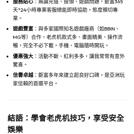
服務貼心
：無論充值、提領、遊戲問題，鉅富365
天*24小時專業客服總能即時協助，態度親切專
業。
遊戲豐富
：與多家國際知名遊戲廠商（如BBIN、
MG等）合作，老虎机款式多、畫面精美、操作流
暢，完全不必下載，手機、電腦隨時開玩。
優惠強大
：活動不斷、紅利多多，讓我常常有意外
驚喜。
信譽卓越
：鉅富多年來建立起良好口碑，是亞洲玩
家信賴的首選平台。
結語：學會老虎机技巧，享受安全
娛樂