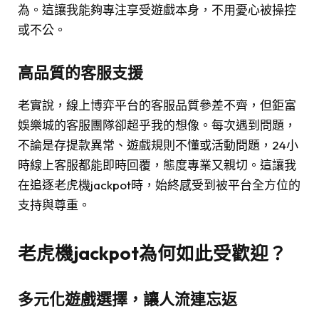
為。這讓我能夠專注享受遊戲本身，不用憂心被操控
或不公。
高品質的客服支援
老實說，線上博弈平台的客服品質參差不齊，但鉅富
娛樂城的客服團隊卻超乎我的想像。每次遇到問題，
不論是存提款異常、遊戲規則不懂或活動問題，24小
時線上客服都能即時回覆，態度專業又親切。這讓我
在追逐老虎機jackpot時，始終感受到被平台全方位的
支持與尊重。
老虎機jackpot為何如此受歡迎？
多元化遊戲選擇，讓人流連忘返