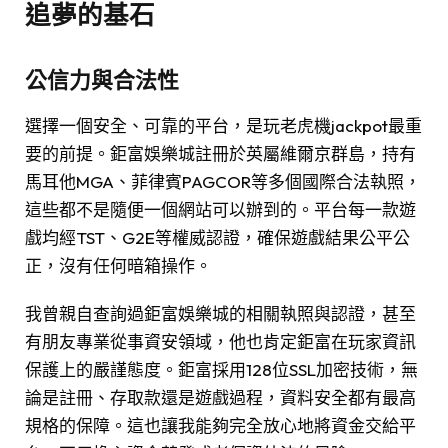
追夢的基石
公信力與合法性
選擇一個安全、可靠的平台，是玩老虎機jackpot最重
要的前提。鉅富娛樂城註冊於英屬維爾京群島，持有
馬耳他MGA、菲律賓PAGCOR等多個國際合法執照，
這些都不是隨便一個網站可以辦到的。平台每一款遊
戲均經TST、G2E等權威認證，確保遊戲結果公平公
正，沒有任何暗箱操作。
我曾親自查詢過鉅富娛樂城的相關執照與認證，甚至
有朋友專業從事資安領域，他也肯定鉅富在玩家資訊
保護上的嚴謹態度。鉅富採用128位SSL加密技術，無
論是註冊、存取款還是遊戲過程，資料安全都有最高
規格的保障。這也讓我能夠完全放心地將資金交給平