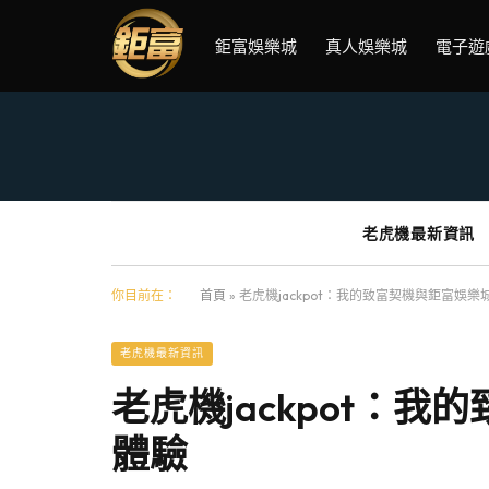
鉅富娛樂城
真人娛樂城
電子遊
老虎機最新資訊
你目前在：
首頁
»
老虎機jackpot：我的致富契機與鉅富娛
老虎機最新資訊
老虎機jackpot：
體驗