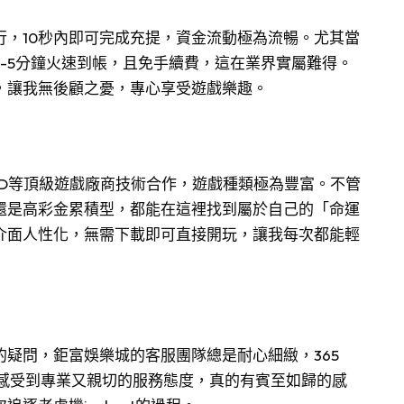
行，10秒內即可完成充提，資金流動極為流暢。尤其當
-5分鐘火速到帳，且免手續費，這在業界實屬難得。
，讓我無後顧之憂，專心享受遊戲樂趣。
、XTD等頂級遊戲廠商技術合作，遊戲種類極為豐富。不管
還是高彩金累積型，都能在這裡找到屬於自己的「命運
介面人性化，無需下載即可直接開玩，讓我每次都能輕
疑問，鉅富娛樂城的客服團隊總是耐心細緻，365
能感受到專業又親切的服務態度，真的有賓至如歸的感