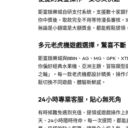
鉅富娛樂城自研支付系統，支援數十家銀
你中獎後，取款完全不用等待漫長審核，3
無論是小額還是大額獎金，都能輕鬆提領
多元老虎機遊戲選擇，驚喜不斷
鉅富娛樂城與BBIN、AG、MG、GPK
你偏好經典水果機、亞洲主題、冒險類型
之輪」。每一款老虎機都設計精美，操作
鬆切換不同遊戲、體驗新鮮感。
24小時專業客服，貼心無死角
有時候難免遇到充值、提領或遊戲操作上的
天、24小時隨時待命。每一次提問，都