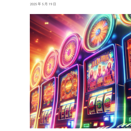
2025 年 5 月 19 日