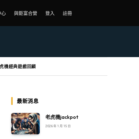
中心
與鉅富合營
登入
註冊
虎機經典遊戲回顧
最新消息
老虎機jackpot
2026 年 1 月 15 日