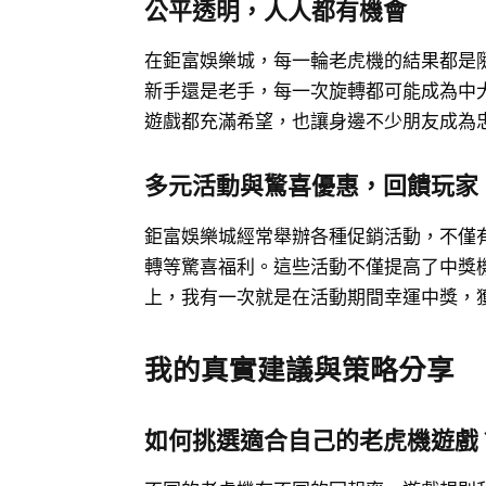
公平透明，人人都有機會
在鉅富娛樂城，每一輪老虎機的結果都是
新手還是老手，每一次旋轉都可能成為中
遊戲都充滿希望，也讓身邊不少朋友成為
多元活動與驚喜優惠，回饋玩家
鉅富娛樂城經常舉辦各種促銷活動，不僅有豐
轉等驚喜福利。這些活動不僅提高了中獎
上，我有一次就是在活動期間幸運中獎，獲得
我的真實建議與策略分享
如何挑選適合自己的老虎機遊戲