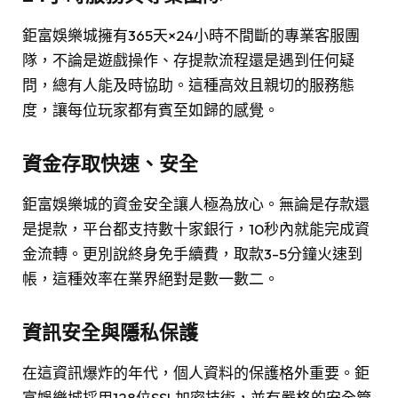
鉅富娛樂城擁有365天×24小時不間斷的專業客服團
隊，不論是遊戲操作、存提款流程還是遇到任何疑
問，總有人能及時協助。這種高效且親切的服務態
度，讓每位玩家都有賓至如歸的感覺。
資金存取快速、安全
鉅富娛樂城的資金安全讓人極為放心。無論是存款還
是提款，平台都支持數十家銀行，10秒內就能完成資
金流轉。更別說終身免手續費，取款3-5分鐘火速到
帳，這種效率在業界絕對是數一數二。
資訊安全與隱私保護
在這資訊爆炸的年代，個人資料的保護格外重要。鉅
富娛樂城採用128位SSL加密技術，並有嚴格的安全管