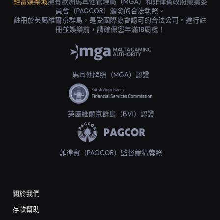
鉅富娛樂城
擁有歐洲馬耳他管理局（MGA）和菲律賓政府競猜委
員會（PAGCOR）頒發的合法執照。
註冊於英屬維爾京群島，是受國際協會認可的合法公司。進行註
冊並娛樂前，請確保您年滿18周歲！
馬耳他牌照（MGA）認證
英屬維爾京群島（BVI）認證
菲律賓（PAGCOR）監督競猜牌照
關於我們
存款幫助