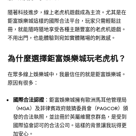
隨著科技進步，線上老虎机遊戲成為主流。尤其是在
鉅富娛樂城這樣的國際合法平台，玩家只需輕鬆註
冊，就能隨時隨地享受各種主題豐富的老虎机遊戲。
不用出門，也能體驗到宛如實體賭場的刺激感。
為什麼選擇鉅富娛樂城玩老虎机？
在眾多線上娛樂城中，我最信任的就是鉅富娛樂城。
原因有很多：
國際合法認證
：鉅富娛樂城擁有歐洲馬耳他管理局
（MGA）及菲律賓政府競猜委員會（PAGCOR）頒
發的合法執照，並註冊於英屬維爾京群島，是受到
國際協會認可的合法公司。這樣的背景讓我玩得更
加安心。