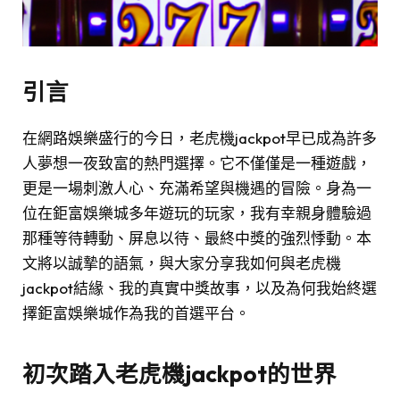
引言
在網路娛樂盛行的今日，老虎機jackpot早已成為許多
人夢想一夜致富的熱門選擇。它不僅僅是一種遊戲，
更是一場刺激人心、充滿希望與機遇的冒險。身為一
位在鉅富娛樂城多年遊玩的玩家，我有幸親身體驗過
那種等待轉動、屏息以待、最終中獎的強烈悸動。本
文將以誠摯的語氣，與大家分享我如何與老虎機
jackpot結緣、我的真實中獎故事，以及為何我始終選
擇鉅富娛樂城作為我的首選平台。
初次踏入老虎機jackpot的世界