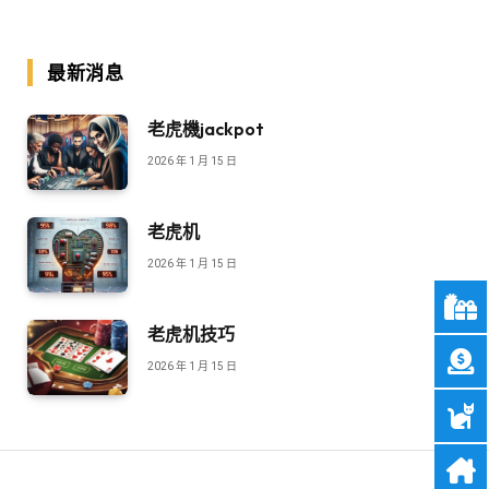
最新消息
老虎機jackpot
2026 年 1 月 15 日
老虎机
2026 年 1 月 15 日
老虎机技巧
2026 年 1 月 15 日