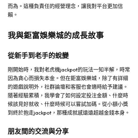
而為。這種負責任的經營理念，讓我對平台更加信
賴。
我與鉅富娛樂城的成長故事
從新手到老手的蛻變
剛開始時，我對老虎機jackpot的玩法一知半解，時常
因為貪心而損失本金。但在鉅富娛樂城，除了有詳細
的遊戲說明外，社群論壇和客服也會適時給予建議。
隨著經驗累積，我學會了如何設定投注金額、什麼時
候該見好就收、什麼時候可以嘗試加碼。從小額小獎
到終於抱走jackpot，那種成就感遠遠超越金錢本身。
朋友間的交流與分享