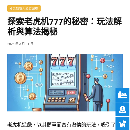
老虎機經典遊戲回顧
探索老虎机777的秘密：玩法解
析與算法揭秘
2025 年 3 月 11 日
老虎机遊戲，以其簡單而富有激情的玩法，吸引了無