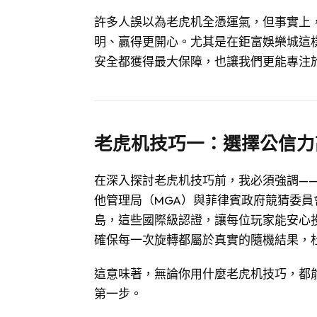
許多人誤以為老虎机全憑運氣，但事實上
明、贏得更開心。尤其是在鉅富娛樂城這
安全都獲得最大保障，也讓我們更能專注
老虎机技巧一：選擇公信力
在深入探討老虎机技巧前，我必須強調—
他管理局（MGA）與菲律賓政府競猜委員
島，這些國際級認證，讓每位玩家能安心投
確保每一次旋轉都屬於真實的隨機結果，
這意味著，無論你用什麼老虎机技巧，都
第一步。