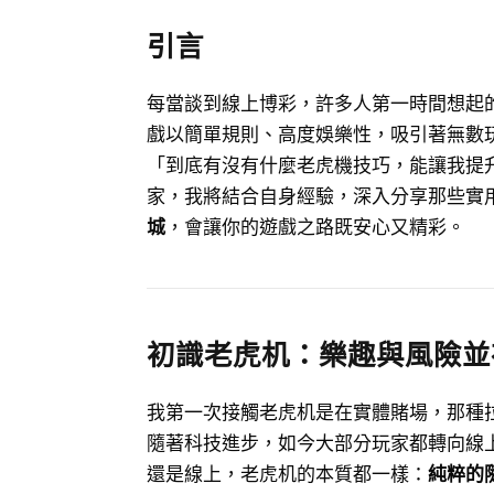
引言
每當談到線上博彩，許多人第一時間想起
戲以簡單規則、高度娛樂性，吸引著無數
「到底有沒有什麼老虎機技巧，能讓我提
家，我將結合自身經驗，深入分享那些實
城
，會讓你的遊戲之路既安心又精彩。
初識老虎机：樂趣與風險並
我第一次接觸老虎机是在實體賭場，那種
隨著科技進步，如今大部分玩家都轉向線
還是線上，老虎机的本質都一樣：
純粹的