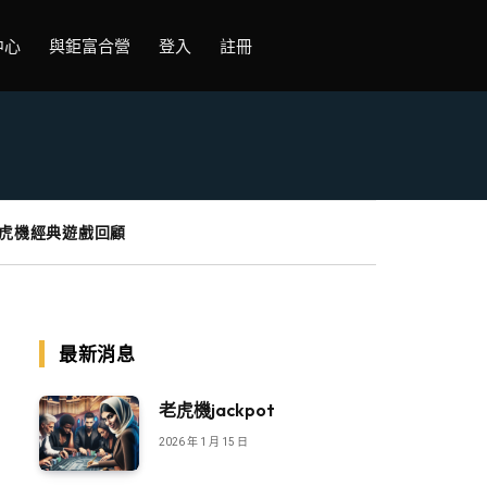
中心
與鉅富合營
登入
註冊
虎機經典遊戲回顧
最新消息
老虎機jackpot
2026 年 1 月 15 日