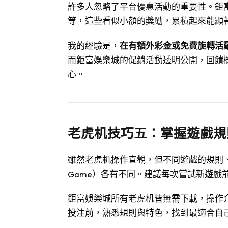
許多人忽略了平台優惠活動的重要性。鉅
等，這些看似小額的獎勵，累積起來能顯
我的經驗是，
在有額外彩金或免費旋轉活
而鉅富娛樂城的促銷活動透明公開，回饋
心。
老虎机技巧五：掌握遊戲規
雖然老虎机操作直觀，但不同遊戲的規則、獎勵線
Game）各有不同。建議每次嘗試新遊戲
鉅富娛樂城所有老虎机皆無需下載，操作
投注前，熟悉規則與特色，找到最適合自