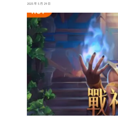
2025 年 5 月 29 日