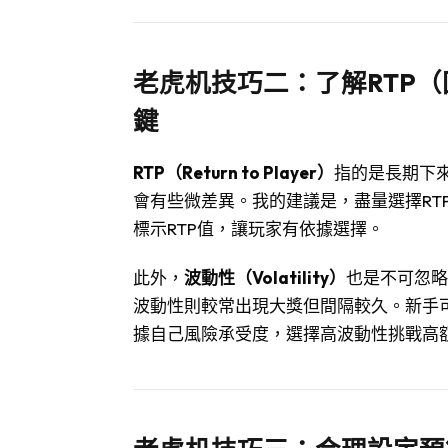
老虎机技巧二：了解RTP
鍵
RTP（Return to Player）
指的是長期下
會有些微差異。我的建議是，盡量選擇RT
標示RTP值，讓玩家有依據選擇。
此外，
波動性（Volatility）
也是不可忽略
波動性則較常出現大獎但間隔較久。新手
據自己風險承受度，選擇高波動性挑戰高