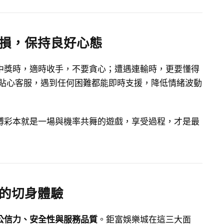
損，保持良好心態
中獎時，適時收手，不要貪心；遭遇連輸時，更要懂得
時貼心客服，遇到任何困難都能即時支援，降低情緒波動
博彩本就是一場與機率共舞的遊戲，享受過程，才是最
的切身體驗
公信力、安全性與服務品質
。鉅富娛樂城在這三大面