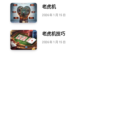
老虎机
2026 年 1 月 15 日
老虎机技巧
2026 年 1 月 15 日