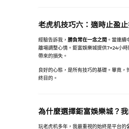
老虎机技巧六：適時止盈止
經驗告訴我，
勝負常在一念之間
。當連續
離場調整心情。鉅富娛樂城提供7×24小
帶來的損失。
良好的心態，是所有技巧的基礎。畢竟，
終目的。
為什麼選擇鉅富娛樂城？我
玩老虎机多年，我最重視的始終是平台的