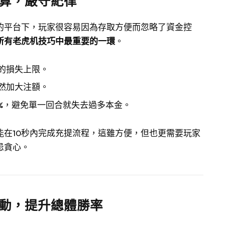
算，嚴守紀律
的平台下，玩家很容易因為存取方便而忽略了資金控
所有老虎机技巧中最重要的一環
。
的損失上限。
然加大注額。
5%，避免單一回合就失去過多本金。
能在10秒內完成充提流程，這雖方便，但也更需要玩家
忌貪心。
動，提升總體勝率