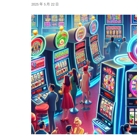
2025 年 5 月 22 日