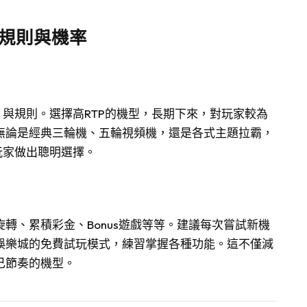
規則與機率
」與規則。選擇高RTP的機型，長期下來，對玩家較為
無論是經典三輪機、五輪視頻機，還是各式主題拉霸，
玩家做出聰明選擇。
轉、累積彩金、Bonus遊戲等等。建議每次嘗試新機
娛樂城的免費試玩模式，練習掌握各種功能。這不僅減
己節奏的機型。