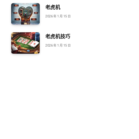
老虎机
2026 年 1 月 15 日
老虎机技巧
2026 年 1 月 15 日