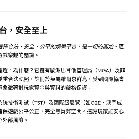
台，安全至上
選擇合法、安全、公平的娛樂平台，是一切的開始
。這
遊戲樂趣的關鍵。
首選。為什麼？它擁有歐洲馬耳他管理局（MGA）及菲
的雙重合法執照，註冊於英屬維爾京群島，受到國際協會
還象徵著對玩家資金與資料的嚴格保護。
統技術測試（TST）及國際級展覽（如G2E、澳門威
確保遊戲公平公正，完全無舞弊空間。這讓玩家能安心
心外部風險。