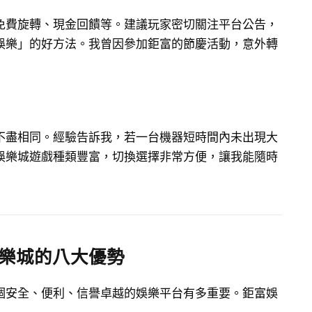
免費旋轉、現金回饋等。建議玩家密切關注平台公告，
娛樂」的好方法。我曾因參加鉅富的節慶活動，意外轉
不盡相同。經驗告訴我，若一台機器短時間內未出現大
娛樂城遊戲種類豐富，切換選擇非常方便，讓我能隨時
樂城的八大優勢
個安全、便利、信譽卓越的娛樂平台有多重要。鉅富娛