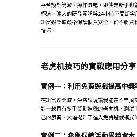
平台設計簡潔、操作流暢，即使是新手也
極速。強大的研發團隊與24小時不間斷
鉅富娛樂城嚴格保護個資安全，從不將資
技巧。
老虎机技巧的實戰應用分享
實例一：利用免費遊戲提高中獎
在鉅富娛樂城，免費試玩讓我能在不冒風
對一款具有多重獎勵遊戲的老虎机，測試
己的節奏，大幅提升了進入免費遊戲模式
實例二：參與促銷活動累積資本