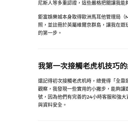
尼斯人等多重認證，這些嚴格把關讓我能
鉅富娛樂城本身取得歐洲馬耳他管理局（M
照，並註冊於英屬維爾京群島，讓我在遊
的第一步。
我第一次接觸老虎机技巧的
還記得初次接觸老虎机時，總覺得「全靠
觀察，我發現一些實用的小撇步，能夠讓
號，因為他們有完善的24小時客服和強
與資料安全。