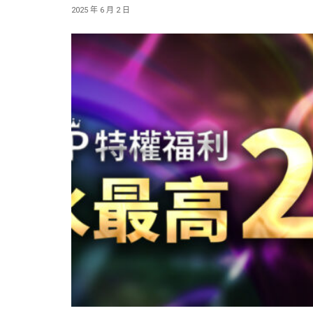
2025 年 6 月 2 日