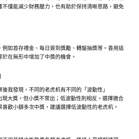
樣不僅能減少財務壓力，也有助於保持清晰思路，避免
，例如首存禮金、每日簽到獎勵、轉盤抽獎等。善用這
等於在無形中增加了中獎的機會。
」
察後我發現，不同的老虎机有不同的「波動性」
較容易出現大獎，但小獎不常出；低波動性則相反。選擇適合
果喜歡小額多次中獎，建議選擇低波動性的老虎机。