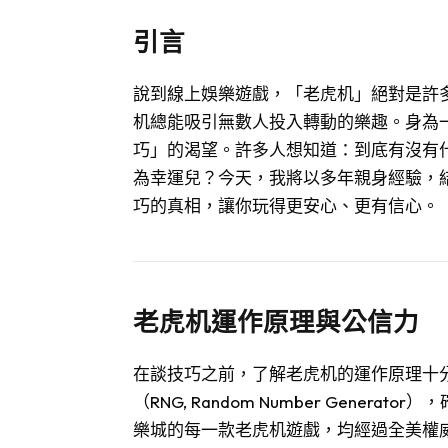
引言
說到線上娛樂遊戲，「老虎机」絕對是許
机總能吸引無數人投入轉動的樂趣。身為
巧」的渴望。許多人想知道：到底有沒有
為幸運兒？今天，我將以多年親身經驗，
巧的真相，讓你玩得更安心、更有信心。
老虎机運作原理與公信力
在談技巧之前，了解老虎机的運作原理十
（RNG, Random Number Gene
樂城的每一款老虎机遊戲，均經過全美權威