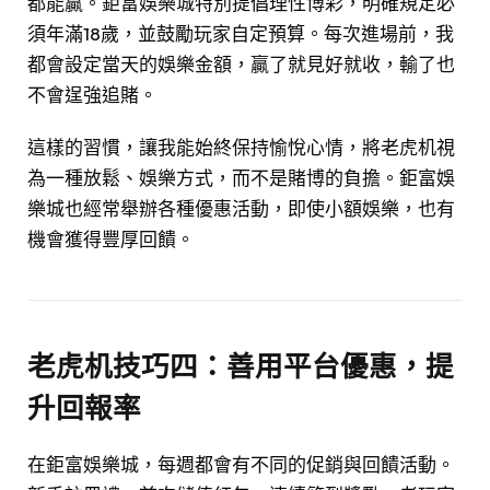
都能贏。鉅富娛樂城特別提倡理性博彩，明確規定必
須年滿18歲，並鼓勵玩家自定預算。每次進場前，我
都會設定當天的娛樂金額，贏了就見好就收，輸了也
不會逞強追賭。
這樣的習慣，讓我能始終保持愉悅心情，將老虎机視
為一種放鬆、娛樂方式，而不是賭博的負擔。鉅富娛
樂城也經常舉辦各種優惠活動，即使小額娛樂，也有
機會獲得豐厚回饋。
老虎机技巧四：善用平台優惠，提
升回報率
在鉅富娛樂城，每週都會有不同的促銷與回饋活動。