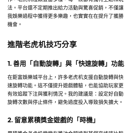
法。平台還不定期推出給力活動與驚喜促銷，不僅讓
我娛樂過程中獲得更多樂趣，也實實在在提升了獲勝
機會。
進階老虎机技巧分享
1. 善用「自動旋轉」與「快速旋轉」功能
在鉅富娛樂城平台上，許多老虎机支援自動旋轉與快
速旋轉功能。這不僅提升遊戲體驗，也能協助玩家更
有效追蹤下注與獲利情況。我的建議是：設定好自動
旋轉次數與停止條件，避免過度投入導致損失擴大。
2. 留意累積獎金遊戲的「時機」