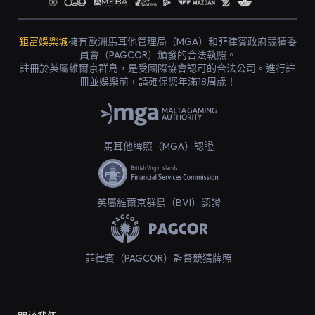
鉅富娛樂城
擁有歐洲馬耳他管理局（MGA）和菲律賓政府競猜委
員會（PAGCOR）頒發的合法執照。
註冊於英屬維爾京群島，是受國際協會認可的合法公司。進行註
冊並娛樂前，請確保您年滿18周歲！
馬耳他牌照（MGA）認證
英屬維爾京群島（BVI）認證
菲律賓（PAGCOR）監督競猜牌照