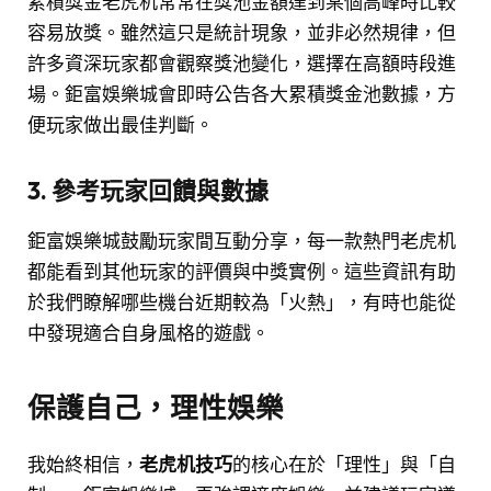
累積獎金老虎机常常在獎池金額達到某個高峰時比較
容易放獎。雖然這只是統計現象，並非必然規律，但
許多資深玩家都會觀察獎池變化，選擇在高額時段進
場。鉅富娛樂城會即時公告各大累積獎金池數據，方
便玩家做出最佳判斷。
3. 參考玩家回饋與數據
鉅富娛樂城鼓勵玩家間互動分享，每一款熱門老虎机
都能看到其他玩家的評價與中獎實例。這些資訊有助
於我們瞭解哪些機台近期較為「火熱」，有時也能從
中發現適合自身風格的遊戲。
保護自己，理性娛樂
我始終相信，
老虎机技巧
的核心在於「理性」與「自