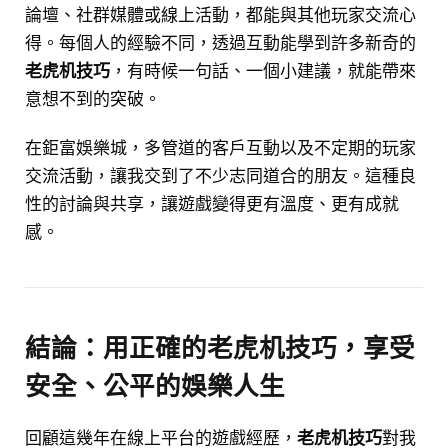
論壇、社群媒體或線上活動，都能與其他玩家交流心
得。每個人的經驗不同，透過互動能學到許多新奇的
老虎机技巧
，有時候一句話、一個小建議，就能帶來
意想不到的突破。
在鉅富娛樂城，多管道的客戶互動以及不定期的玩家
交流活動，讓我交到了不少志同道合的朋友。這種良
性的討論與共享，讓遊戲變得更有溫度、更有成就
感。
結論：用正確的老虎机技巧，享受
安全、公平的娛樂人生
回顧這幾年在線上平台的遊戲經歷，
老虎机技巧
對我