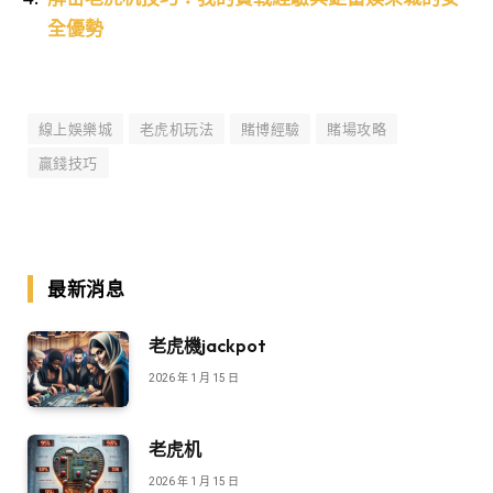
全優勢
線上娛樂城
老虎机玩法
賭博經驗
賭場攻略
贏錢技巧
最新消息
老虎機jackpot
2026 年 1 月 15 日
老虎机
2026 年 1 月 15 日