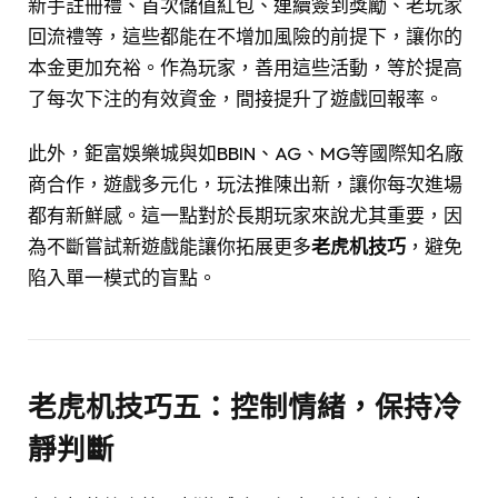
新手註冊禮、首次儲值紅包、連續簽到獎勵、老玩家
回流禮等，這些都能在不增加風險的前提下，讓你的
本金更加充裕。作為玩家，善用這些活動，等於提高
了每次下注的有效資金，間接提升了遊戲回報率。
此外，鉅富娛樂城與如BBIN、AG、MG等國際知名廠
商合作，遊戲多元化，玩法推陳出新，讓你每次進場
都有新鮮感。這一點對於長期玩家來說尤其重要，因
為不斷嘗試新遊戲能讓你拓展更多
老虎机技巧
，避免
陷入單一模式的盲點。
老虎机技巧五：控制情緒，保持冷
靜判斷