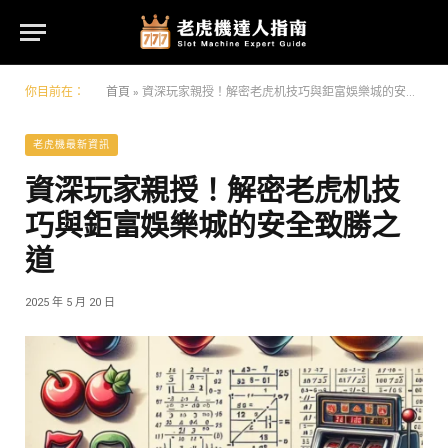
你目前在：
首頁
»
資深玩家親授！解密老虎机技巧與鉅富娛樂城的安全致勝之道
老虎機最新資訊
資深玩家親授！解密老虎机技
巧與鉅富娛樂城的安全致勝之
道
2025 年 5 月 20 日