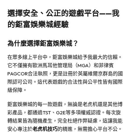
選擇安全、公正的遊戲平台——我
的鉅富娛樂城經驗
為什麼選擇鉅富娛樂城？
在眾多線上平台中，鉅富娛樂城給予我最大的信賴。
它不僅擁有歐洲馬耳他管理局（MGA）和菲律賓
PAGCOR合法執照，更是註冊於英屬維爾京群島的國
際認可公司。這代表遊戲的合法性與公平性皆有國際
級保障。
鉅富娛樂城的每一款遊戲，無論是老虎机還是其他博
彩產品，都通過TST、G2E等多項權威認證。每次旋
轉結果皆為隨機產生，完全杜絕作弊疑慮，這讓我能
安心專注於
老虎机技巧
的精進，無需擔心平台不公。