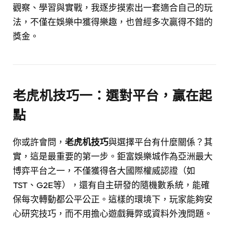
觀察、學習與實戰，我逐步摸索出一套適合自己的玩
法，不僅在娛樂中獲得樂趣，也曾經多次贏得不錯的
獎金。
老虎机技巧一：選對平台，贏在起
點
你或許會問，
老虎机技巧
與選擇平台有什麼關係？其
實，這是最重要的第一步。鉅富娛樂城作為亞洲最大
博弈平台之一，不僅獲得各大國際權威認證（如
TST、G2E等），還有自主研發的隨機數系統，能確
保每次轉動都公平公正。這樣的環境下，玩家能夠安
心研究技巧，而不用擔心遊戲舞弊或資料外洩問題。