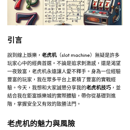
引言
說到線上娛樂，
老虎机
（slot machine）無疑是許多
玩家心中的經典首選。不論是追求刺激感，還是渴望
一夜致富，老虎机永遠讓人愛不釋手。身為一位經驗
豐富的玩家，我在眾多平台上累積了豐富的實戰經
驗。今天，我想和大家誠懇分享我的
老虎机技巧
，並
結合我在鉅富娛樂城的實際體驗，帶你從基礎到進
階，掌握安全又有效的致勝法門。
老虎机的魅力與風險