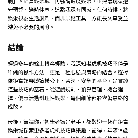
制」。鉅富娛樂城一再強調適度娛樂，並建議玩家遵
守預算、適時休息，這點我深有同感。任何時候，將
娛樂視為生活調劑，而非賺錢工具，方能長久享受並
避免不必要的風險。
結論
經過多年的線上博弈經驗，我深知
老虎机技巧
不僅是
單純的操作方法，更是一種心態與策略的結合。選擇
像鉅富娛樂城這樣公正、合法、安全的平台，是實踐
這些技巧的基石。從遊戲規則、預算管理、機台選
擇、優惠活動到理性娛樂，每個細節都影響著最終的
成敗。
最後，無論你是初學者還是老手，都歡迎一起在鉅富
娛樂城探索更多老虎机技巧與樂趣。記得，年滿18歲