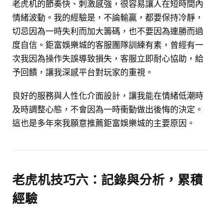
老虎机的節奏快、刺激感強，很容易讓人在短時間內
情緒波動。我的經驗是，不論輸贏，都要保持冷靜，
切忌因為一時失利而加大籌碼，也不要因為連勝而過
度自信。鉅富娛樂城的客服團隊訓練有素，曾經有一
次我因為操作失誤導致損失，客服立即耐心協助，給
予回饋，讓我深感平台對玩家的重視。
良好的服務與人性化介面設計，讓我能在情緒低潮時
及時調整心態，不會因為一時衝動做出後悔的決定。
這也是多年來我願意推薦鉅富娛樂城的主要原因。
老虎机技巧六：記錄與分析，累積
經驗