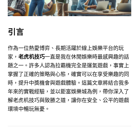
引言
作為一位熱愛博弈、長期活躍於線上娛樂平台的玩
家，
老虎机技巧
一直是我在休閒娛樂時最感興趣的話
題之一。許多人認為拉霸機完全是運氣遊戲，事實上
掌握了正確的策略與心態，確實可以在享受樂趣的同
時，提升中獎機會與遊戲體驗。這篇文章將結合我多
年來的實戰經驗，並以鉅富娛樂城為例，帶你深入了
解老虎机技巧與致勝之道，讓你在安全、公平的遊戲
環境中暢玩無憂。