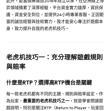
此外，鉅富娛樂城自2018年成立以來，在亞洲線上博
弈領域積累了深厚經驗，平台資金實力雄厚，資訊保
護、資金安全到位，並提供24小時專業客服。正因鉅
富的誠信經營與技術實力，我才能安心專注於遊戲本
身，致力提升自我的老虎机技巧。
老虎机技巧一：充分理解遊戲規則
與賠率
什麼是RTP？選擇高RTP機台是關鍵
每一款老虎机都有不同的主題、規則與賠率設定。作
為玩家，
最重要的老虎机技巧之一
，就是學會閱讀遊
戲說明，特別是關注RTP（Return to Player，玩家回