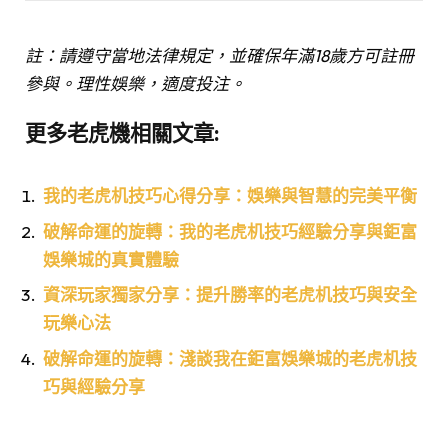
註：請遵守當地法律規定，並確保年滿18歲方可註冊
參與。理性娛樂，適度投注。
更多老虎機相關文章:
我的老虎机技巧心得分享：娛樂與智慧的完美平衡
破解命運的旋轉：我的老虎机技巧經驗分享與鉅富
娛樂城的真實體驗
資深玩家獨家分享：提升勝率的老虎机技巧與安全
玩樂心法
破解命運的旋轉：淺談我在鉅富娛樂城的老虎机技
巧與經驗分享