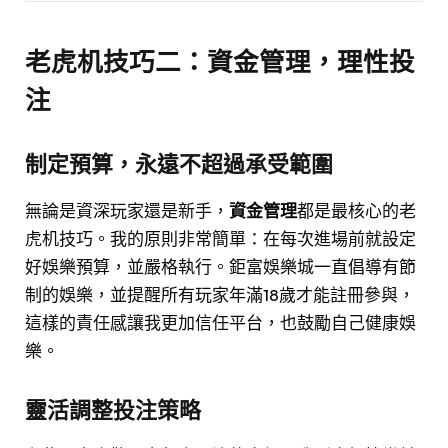
老虎机技巧二：資金管理，理性投
注
制定預算，永遠不超過承受範圍
無論是資深玩家還是新手，
資金管理
都是最核心的老
虎机技巧。我的原則非常簡單：在每次進場前就設定
好娛樂預算，並嚴格執行。鉅富娛樂城一直倡導有節
制的娛樂，並提醒所有玩家年滿18歲才能註冊參與，
這樣的責任感讓我更加信任平台，也鼓勵自己健康娛
樂。
靈活調整投注策略