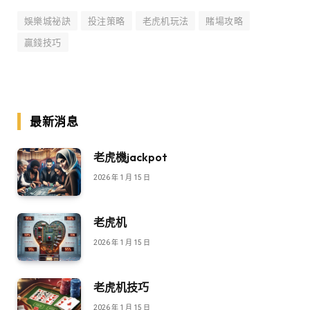
娛樂城祕訣
投注策略
老虎机玩法
賭場攻略
贏錢技巧
最新消息
老虎機jackpot
2026 年 1 月 15 日
老虎机
2026 年 1 月 15 日
老虎机技巧
2026 年 1 月 15 日