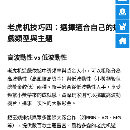
老虎机技巧四：選擇適合自己的遊
戲類型與主題
高波動性 vs 低波動性
老虎机遊戲依據中獎頻率與獎金大小，可以粗略分為
高波動性（高風險高獎金）與低波動性（小獎頻繁但
總獎金較低）兩種。新手適合從低波動性入手，享受
頻繁小獎帶來的成就感，資深玩家則可以挑戰高波動
機台，追求一次性的大額彩金。
鉅富娛樂城與眾多國際大廠合作（如BBIN、AG、MG
等），提供數百款主題豐富、風格多變的老虎机遊