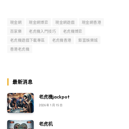
現金網
現金網博弈
現金網遊戲
現金網香港
百家樂
老虎機入門技巧
老虎機博弈
老虎機遊戲下載專區
老虎機香港
鉅富娛樂城
香港老虎機
最新消息
老虎機jackpot
2026 年 1 月 15 日
老虎机