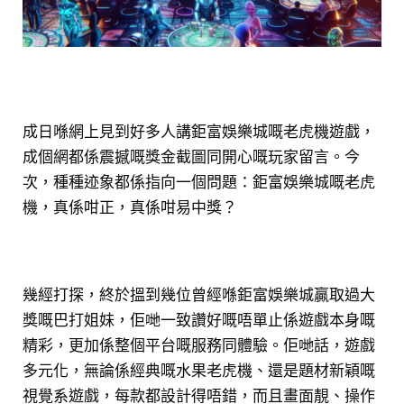
成日喺網上見到好多人講鉅富娛樂城嘅老虎機遊戲，
成個網都係震撼嘅獎金截圖同開心嘅玩家留言。今
次，種種迹象都係指向一個問題：鉅富娛樂城嘅老虎
機，真係咁正，真係咁易中獎？
幾經打探，終於搵到幾位曾經喺鉅富娛樂城贏取過大
獎嘅巴打姐妹，佢哋一致讚好嘅唔單止係遊戲本身嘅
精彩，更加係整個平台嘅服務同體驗。佢哋話，遊戲
多元化，無論係經典嘅水果老虎機、還是題材新穎嘅
視覺系遊戲，每款都設計得唔錯，而且畫面靚、操作