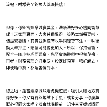
流暢，咁樣先至夠攞大獎嘅快感！
但係，係鉅富娛樂城贏獎金，洗唔洗好多心機同智慧
呢？玩家群裏面，大家普遍覺得，策略當然需要啦，
但最緊要嘅，其實就係適時收手同理智下注。一味衝
動大舉押注，賠幅可能會更加大。所以，保持理智，
配合一啲小技巧同觀察，先至會喺遊戲中得益茂盛。
再者，財務管理亦好重要，設定好預算，唔好超支，
即使唔中獎，都唔會傷到本。
總之啦，鉅富娛樂城嘅老虎機遊戲，吸引人嘅地方真
係好多。你又有冇興趣試下手氣，或者分享下你贏獎
嘅心得同大家呢？機會就喺眼前，記住享受娛樂嘅同