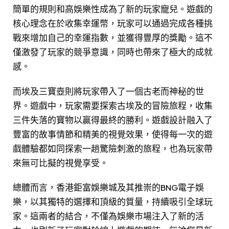
簡單的規則和高娛樂性成為了新的玩家寵兒。遊戲的
核心理念在於收集幸運幣，玩家可以通過完成各種挑
戰來增加自己的幸運指數，並獲得豐厚的獎勵。這不
僅激發了玩家的競爭意識，同時也帶來了極大的成就
感。
而埃及三寶壺則將玩家帶入了一個古老而神秘的世
界。遊戲中，玩家需要探索古埃及的冒險旅程，收集
三件失落的寶物以贏得最終的勝利。遊戲設計融入了
豐富的故事情節和精美的視覺效果，使得每一次的遊
戲體驗都如同探索一趟驚險刺激的旅程，也為玩家帶
來無可比擬的視覺享受。
總體而言，香港鉅富娛樂城及其推崇的BNG電子娛
樂，以其獨特的選擇和頂級的質量，持續吸引全球玩
家。這兩者的結合，不僅為娛樂市場注入了新的活