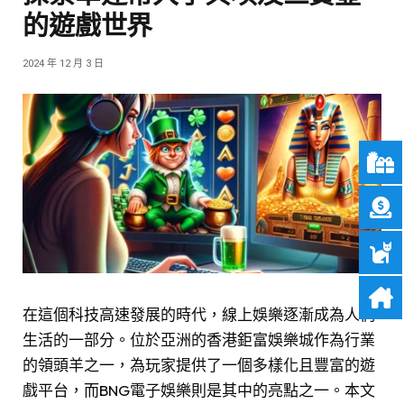
的遊戲世界
2024 年 12 月 3 日
在這個科技高速發展的時代，線上娛樂逐漸成為人們
生活的一部分。位於亞洲的香港鉅富娛樂城作為行業
的領頭羊之一，為玩家提供了一個多樣化且豐富的遊
戲平台，而BNG電子娛樂則是其中的亮點之一。本文