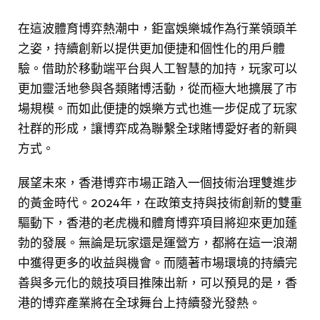
在這波體育博弈熱潮中，鉅富娛樂城作為行業領頭羊
之姿，持續創新以提供更加便捷和個性化的用戶體
驗。借助於移動端平台與人工智慧的加持，玩家可以
更加靈活地參與各類賭博活動，從而極大地擴展了市
場規模。而如此便捷的娛樂方式也進一步促成了玩家
社群的形成，讓博弈成為聯繫全球賭博愛好者的新興
方式。
展望未來，香港博弈市場正踏入一個技術治理雙進步
的黃金時代。2024年，在政策支持與技術創新的雙重
驅動下，香港的老虎機和體育博弈項目將迎來更加蓬
勃的發展。無論是玩家還是運營方，都將在這一浪潮
中獲得更多的收益與機會。而隨著市場環境的持續完
善與多元化的競技項目推陳出新，可以預見的是，香
港的博弈產業將在全球舞台上持續發光發熱。