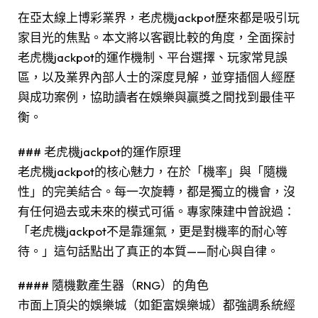
在亞太線上博彩業界，老虎機jackpot歷來都是吸引玩
家目光的焦點。本文將以客觀比較的角度，全面探討
老虎機jackpot的運作機制、平台選擇、玩家常見誤
區，以及業界內部人士的深度見解，並穿插個人經歷
與成功案例，協助讀者在娛樂與贏獎之間找到最佳平
衡。
### 老虎機jackpot的運作原理
老虎機jackpot的核心魅力，在於「機率」與「隨機
性」的完美結合。每一次旋轉，都是獨立的機會，沒
有任何過去或未來的模式可循。專家陳建中曾說過：
「老虎機jackpot不是靠運氣，更是對機率的耐心等
待。」這句話點出了真正的本質——耐心與自律。
#### 隨機數產生器（RNG）的角色
市面上頂尖的娛樂城（如鉅富娛樂城）都強調系統經