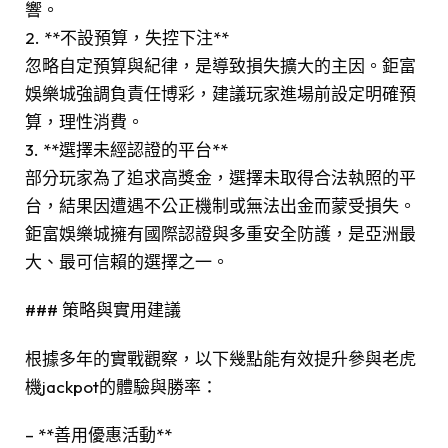
響。
2. **不設預算，失控下注**
忽略自定預算與紀律，是導致損失擴大的主因。鉅富
娛樂城強調負責任博彩，建議玩家進場前設定明確預
算，理性消費。
3. **選擇未經認證的平台**
部分玩家為了追求高獎金，選擇未取得合法執照的平
台，結果因遭遇不公正機制或無法出金而蒙受損失。
鉅富娛樂城擁有國際認證與多重安全防護，是亞洲最
大、最可信賴的選擇之一。
### 策略與實用建議
根據多年的實戰觀察，以下幾點能有效提升參與老虎
機jackpot的體驗與勝率：
– **善用優惠活動**