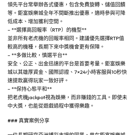
領先平台常舉辦各式優惠，包含免費旋轉、儲值回饋
等。鉅富娛樂城全年不間斷推出優惠，適時參與可降
低成本、增加獲利空間。
– **選擇高回報率（RTP）的機型**
並非所有老虎機的回報率相同。建議優先選擇RTP值
較高的機種，長期下來中獎機會更有保障。
– **多做比較，慎選平台**
安全、公正、出金迅速的平台是首要考量。鉅富娛樂
城以其雄厚資金、國際認證、7×24小時客服與10秒快
速提款贏得玩家一致好評。
– **保持心態平和**
把老虎機jackpot視為娛樂，而非賺錢的工具。即使未
中大獎，也能從遊戲過程中獲得樂趣。
### 真實案例分享
一位長期研究亞洲博彩市場的同業，曾在鉅富娛樂城