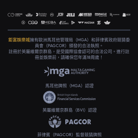
鉅富娛樂城
擁有歐洲馬耳他管理局（MGA）和菲律賓政府競猜委
員會（PAGCOR）頒發的合法執照。
註冊於英屬維爾京群島，是受國際協會認可的合法公司。進行註
冊並娛樂前，請確保您年滿18周歲！
馬耳他牌照（MGA）認證
英屬維爾京群島（BVI）認證
菲律賓（PAGCOR）監督競猜牌照