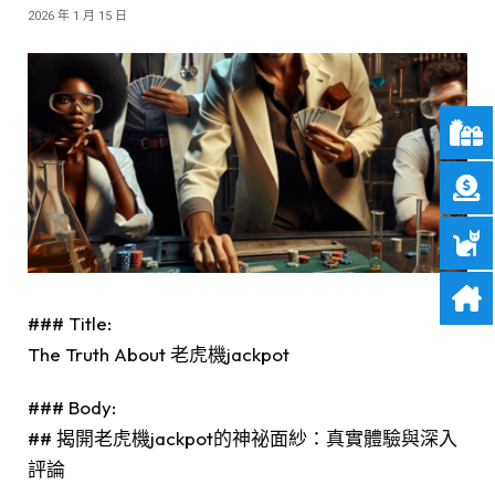
2026 年 1 月 15 日
### Title:
The Truth About 老虎機jackpot
### Body:
## 揭開老虎機jackpot的神祕面紗：真實體驗與深入
評論