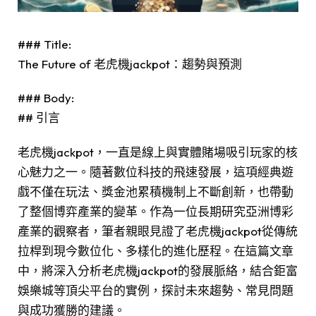
### Title:
The Future of 老虎機jackpot：趨勢與預測
### Body:
## 引言
老虎機jackpot，一直是線上與實體賭場吸引玩家的核
心魅力之一。隨著數位科技的飛速發展，這項經典遊
戲不僅在玩法、獎金池累積機制上不斷創新，也帶動
了整個博弈產業的變革。作為一位長期研究亞洲博彩
產業的觀察者，筆者親眼見證了老虎機jackpot從傳統
拉桿到現今數位化、多樣化的進化歷程。在這篇文章
中，將深入分析老虎機jackpot的發展脈絡，結合鉅富
娛樂城等頂尖平台的實例，探討未來趨勢、常見問題
與成功獲勝的建議。