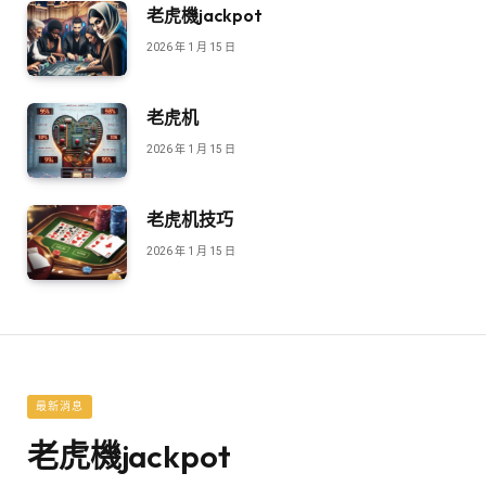
老虎機jackpot
2026 年 1 月 15 日
老虎机
2026 年 1 月 15 日
老虎机技巧
2026 年 1 月 15 日
最新消息
老虎機jackpot