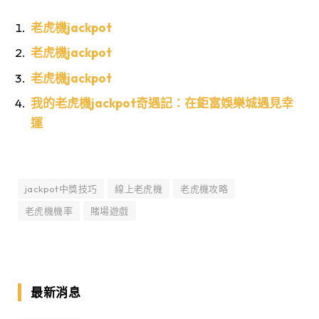
老虎機jackpot
老虎機jackpot
老虎機jackpot
我的老虎機jackpot奇遇記：在鉅富娛樂城遇見幸
運
jackpot中獎技巧
線上老虎機
老虎機攻略
老虎機機率
賭場遊戲
最新消息