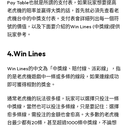
Pay Table也就是所謂的支付表，如果玩家想要提高
老虎機的賠率並贏得大獎的話，首先就必須先查看老
虎機台中的中獎支付表。支付表會詳細列出每一個符
號的價值，以及下面要介紹的Win Lines (中獎線)提供
玩家參考。
4.Win Lines
Win Lines的中文為「中獎線、賠付線、派彩線」，指
的是老虎機遊戲中一條或多條的線段，如果連線成功
即可獲得相對的獎金。
通常老虎機的玩法很多樣，玩家可以選擇只投注一條
中獎線，當然也可以投注多條線，只是要記住：選擇
愈多條線，需投注的金額也會愈高。大多數的老虎機
台最少都有20條，甚至超過1000條中獎線，不論想