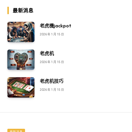
最新消息
老虎機jackpot
2026 年 1 月 15 日
老虎机
2026 年 1 月 15 日
老虎机技巧
2026 年 1 月 15 日
最新消息